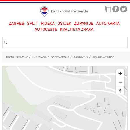
karta-hrvatske.com.hr
ZAGREB
SPLIT
RIJEKA
OSIJEK
ŽUPANIJE
AUTO KARTA
AUTOCESTE
KVALITETA ZRAKA
Karta Hrvatske
/
Dubrovačko-neretvanska
/
Dubrovnik
/
Lopudska ulica