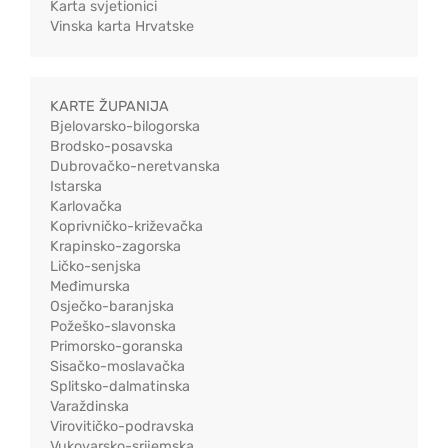
Karta svjetionici
Vinska karta Hrvatske
KARTE ŽUPANIJA
Bjelovarsko-bilogorska
Brodsko-posavska
Dubrovačko-neretvanska
Istarska
Karlovačka
Koprivničko-križevačka
Krapinsko-zagorska
Ličko-senjska
Međimurska
Osječko-baranjska
Požeško-slavonska
Primorsko-goranska
Sisačko-moslavačka
Splitsko-dalmatinska
Varaždinska
Virovitičko-podravska
Vukovarsko-srijemska