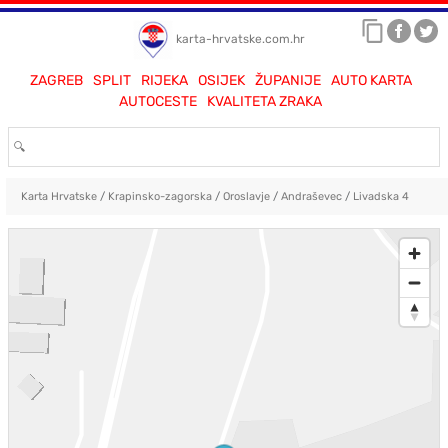
karta-hrvatske.com.hr
ZAGREB
SPLIT
RIJEKA
OSIJEK
ŽUPANIJE
AUTO KARTA
AUTOCESTE
KVALITETA ZRAKA
Karta Hrvatske
/
Krapinsko-zagorska
/
Oroslavje
/
Andraševec
/
Livadska 4