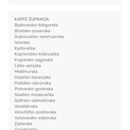
KARTE ŽUPANIJA
Bjelovarsko-bilogorska
Brodsko-posavska
Dubrovačko-neretvanska
Istarska
Karlovačka
Koprivničko-križevačka
Krapinsko-zagorska
Ličko-senjska
Međimurska
Osječko-baranjska
Požeško-slavonska
Primorsko-goranska
Sisačko-moslavačka
Splitsko-dalmatinska
Varaždinska
Virovitičko-podravska
Vukovarsko-srijemska
Zadarska
Zagrebačka