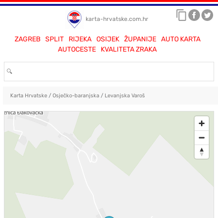
karta-hrvatske.com.hr
ZAGREB
SPLIT
RIJEKA
OSIJEK
ŽUPANIJE
AUTO KARTA
AUTOCESTE
KVALITETA ZRAKA
Karta Hrvatske
/
Osječko-baranjska
/
Levanjska Varoš