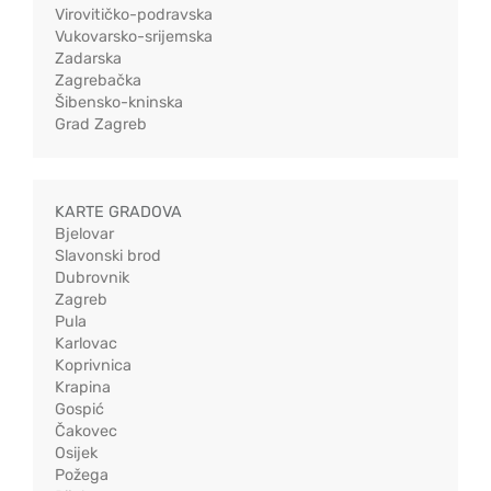
Virovitičko-podravska
Vukovarsko-srijemska
Zadarska
Zagrebačka
Šibensko-kninska
Grad Zagreb
KARTE GRADOVA
Bjelovar
Slavonski brod
Dubrovnik
Zagreb
Pula
Karlovac
Koprivnica
Krapina
Gospić
Čakovec
Osijek
Požega