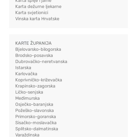
Karta špilje i jame
Karta dežurne ljekarne
Karta svjetionici
Vinska karta Hrvatske
KARTE ŽUPANIJA
Bjelovarsko-bilogorska
Brodsko-posavska
Dubrovačko-neretvanska
Istarska
Karlovačka
Koprivničko-križevačka
Krapinsko-zagorska
Ličko-senjska
Međimurska
Osječko-baranjska
Požeško-slavonska
Primorsko-goranska
Sisačko-moslavačka
Splitsko-dalmatinska
Varaždinska