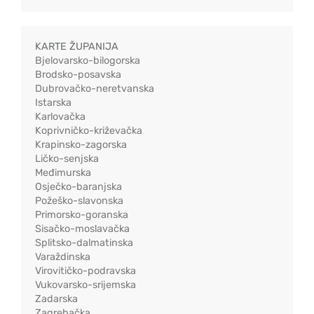
KARTE ŽUPANIJA
Bjelovarsko-bilogorska
Brodsko-posavska
Dubrovačko-neretvanska
Istarska
Karlovačka
Koprivničko-križevačka
Krapinsko-zagorska
Ličko-senjska
Međimurska
Osječko-baranjska
Požeško-slavonska
Primorsko-goranska
Sisačko-moslavačka
Splitsko-dalmatinska
Varaždinska
Virovitičko-podravska
Vukovarsko-srijemska
Zadarska
Zagrebačka