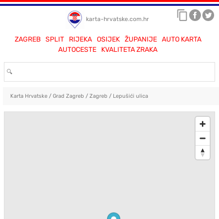
karta-hrvatske.com.hr
ZAGREB
SPLIT
RIJEKA
OSIJEK
ŽUPANIJE
AUTO KARTA
AUTOCESTE
KVALITETA ZRAKA
Karta Hrvatske
/
Grad Zagreb
/
Zagreb
/
Lepušići ulica