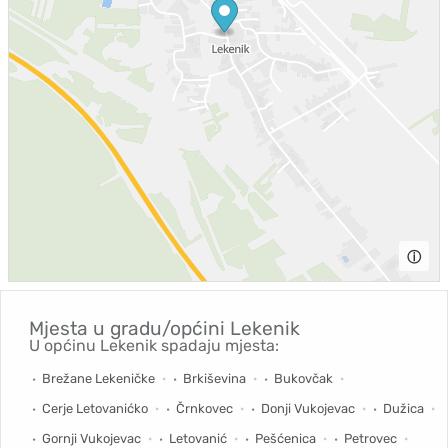
ⓘ
Mjesta u gradu/općini
Lekenik
U općinu Lekenik spadaju mjesta:
Brežane Lekeničke
Brkiševina
Bukovčak
Cerje Letovanićko
Črnkovec
Donji Vukojevac
Dužica
Gornji Vukojevac
Letovanić
Pešćenica
Petrovec