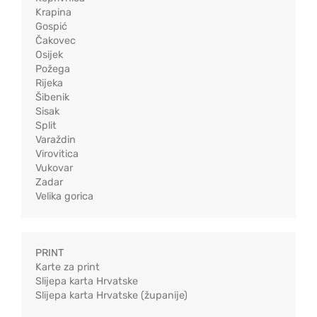
Krapina
Gospić
Čakovec
Osijek
Požega
Rijeka
Šibenik
Sisak
Split
Varaždin
Virovitica
Vukovar
Zadar
Velika gorica
PRINT
Karte za print
Slijepa karta Hrvatske
Slijepa karta Hrvatske (županije)