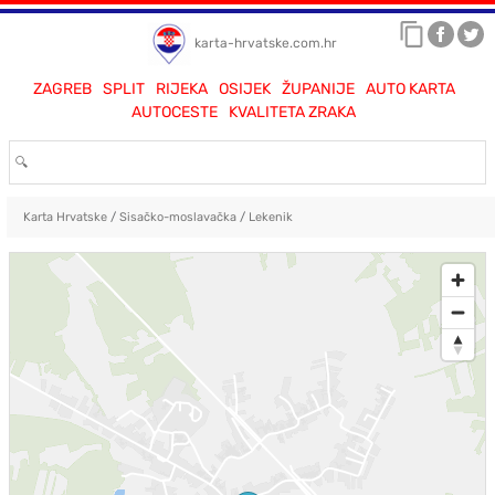
karta-hrvatske.com.hr
ZAGREB
SPLIT
RIJEKA
OSIJEK
ŽUPANIJE
AUTO KARTA
AUTOCESTE
KVALITETA ZRAKA
Karta Hrvatske
/
Sisačko-moslavačka
/
Lekenik