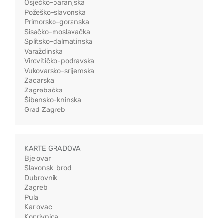
Osječko-baranjska
Požeško-slavonska
Primorsko-goranska
Sisačko-moslavačka
Splitsko-dalmatinska
Varaždinska
Virovitičko-podravska
Vukovarsko-srijemska
Zadarska
Zagrebačka
Šibensko-kninska
Grad Zagreb
KARTE GRADOVA
Bjelovar
Slavonski brod
Dubrovnik
Zagreb
Pula
Karlovac
Koprivnica