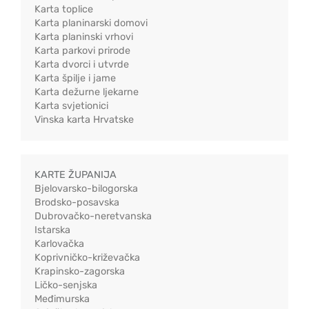
Karta toplice
Karta planinarski domovi
Karta planinski vrhovi
Karta parkovi prirode
Karta dvorci i utvrde
Karta špilje i jame
Karta dežurne ljekarne
Karta svjetionici
Vinska karta Hrvatske
KARTE ŽUPANIJA
Bjelovarsko-bilogorska
Brodsko-posavska
Dubrovačko-neretvanska
Istarska
Karlovačka
Koprivničko-križevačka
Krapinsko-zagorska
Ličko-senjska
Međimurska