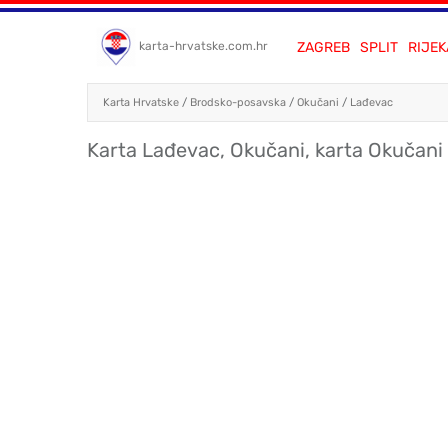
ZAGREB
SPLIT
RIJEK
karta-hrvatske.com.hr
Karta Hrvatske
/
Brodsko-posavska
/
Okučani
/
Lađevac
Karta Lađevac, Okučani, karta Okučani