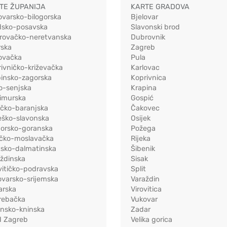
TE ŽUPANIJA
KARTE GRADOVA
ovarsko-bilogorska
Bjelovar
dsko-posavska
Slavonski brod
rovačko-neretvanska
Dubrovnik
rska
Zagreb
ovačka
Pula
ivničko-križevačka
Karlovac
pinsko-zagorska
Koprivnica
o-senjska
Krapina
imurska
Gospić
ečko-baranjska
Čakovec
eško-slavonska
Osijek
morsko-goranska
Požega
ačko-moslavačka
Rijeka
tsko-dalmatinska
Šibenik
ždinska
Sisak
vitičko-podravska
Split
varsko-srijemska
Varaždin
arska
Virovitica
rebačka
Vukovar
ensko-kninska
Zadar
d Zagreb
Velika gorica