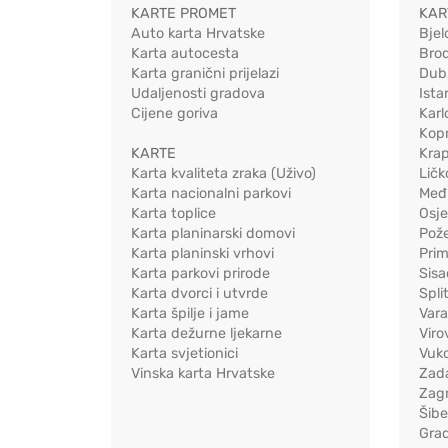
KARTE PROMET
KAR
Auto karta Hrvatske
Bjel
Karta autocesta
Bro
Karta granični prijelazi
Dub
Udaljenosti gradova
Ista
Cijene goriva
Karl
Kopr
KARTE
Kra
Karta kvaliteta zraka (Uživo)
Ličk
Karta nacionalni parkovi
Međ
Karta toplice
Osj
Karta planinarski domovi
Pož
Karta planinski vrhovi
Pri
Karta parkovi prirode
Sis
Karta dvorci i utvrde
Spli
Karta špilje i jame
Vara
Karta dežurne ljekarne
Viro
Karta svjetionici
Vuko
Vinska karta Hrvatske
Zad
Zag
Šib
Gra