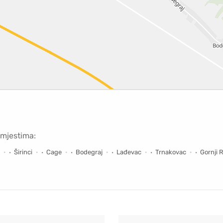
 mjestima:
Širinci
Cage
Bodegraj
Lađevac
Trnakovac
Gornji R