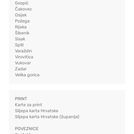
Gospić
Čakovec
Osijek
Požega
Rijeka
Šibenik
Sisak
Split
Varaždin
Virovitica
Vukovar
Zadar
Velika gorica
PRINT
Karte za print
Slijepa karta Hrvatske
Slijepa karta Hrvatske (županije)
POVEZNICE