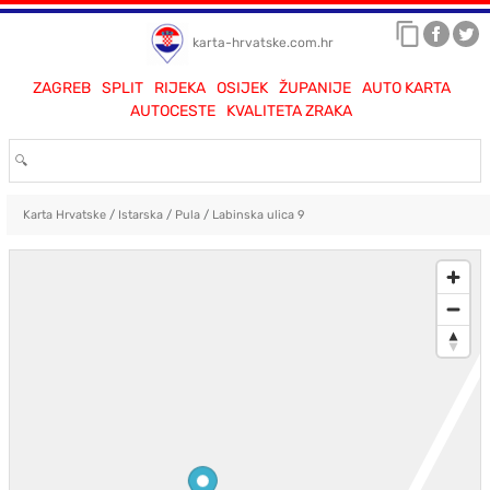
karta-hrvatske.com.hr
ZAGREB
SPLIT
RIJEKA
OSIJEK
ŽUPANIJE
AUTO KARTA
AUTOCESTE
KVALITETA ZRAKA
Karta Hrvatske
/
Istarska
/
Pula
/
Labinska ulica 9