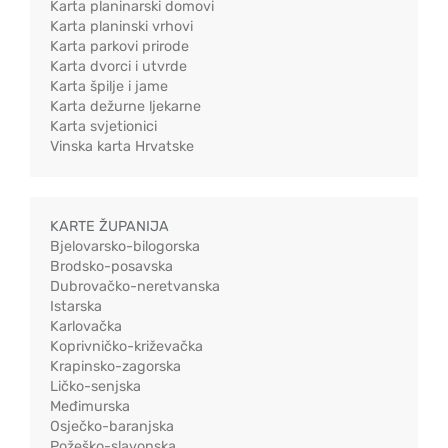
Karta planinarski domovi
Karta planinski vrhovi
Karta parkovi prirode
Karta dvorci i utvrde
Karta špilje i jame
Karta dežurne ljekarne
Karta svjetionici
Vinska karta Hrvatske
KARTE ŽUPANIJA
Bjelovarsko-bilogorska
Brodsko-posavska
Dubrovačko-neretvanska
Istarska
Karlovačka
Koprivničko-križevačka
Krapinsko-zagorska
Ličko-senjska
Međimurska
Osječko-baranjska
Požeško-slavonska