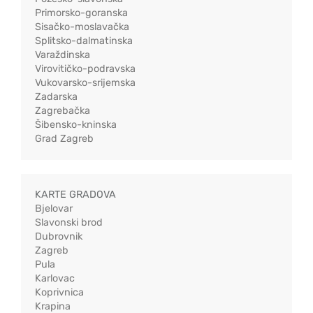
Primorsko-goranska
Sisačko-moslavačka
Splitsko-dalmatinska
Varaždinska
Virovitičko-podravska
Vukovarsko-srijemska
Zadarska
Zagrebačka
Šibensko-kninska
Grad Zagreb
KARTE GRADOVA
Bjelovar
Slavonski brod
Dubrovnik
Zagreb
Pula
Karlovac
Koprivnica
Krapina