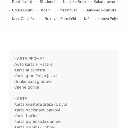
Donji Kosinj
Studenci
Konjsko Brdo
Kaluđerovac
Gornji Kosinj
Kosinj
Mezinovac
Bakovac Kosinjski
Kosa Janjačka
Bukovac Perušićki
Krš
Lipovo Polje
KARTE PROMET
Auto karta Hrvatske
Karta autocesta
Karta granični prijelazi
Udaljenosti gradova
Cijene goriva
KARTE
Karta kvaliteta zraka (Uživo)
Karta nacionalni parkovi
Karta toplice
Karta planinarski domovi
Karta planinski vrhovi