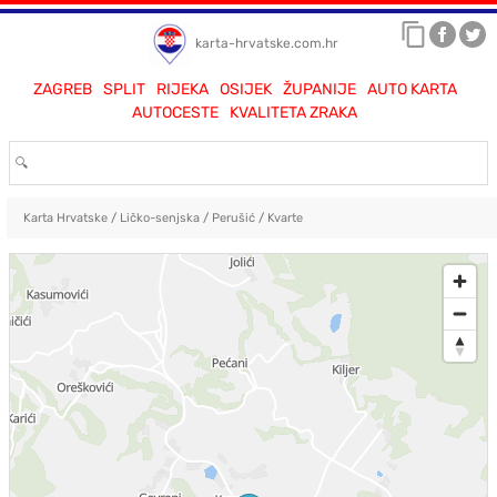
karta-hrvatske.com.hr
ZAGREB
SPLIT
RIJEKA
OSIJEK
ŽUPANIJE
AUTO KARTA
AUTOCESTE
KVALITETA ZRAKA
Karta Hrvatske
/
Ličko-senjska
/
Perušić
/
Kvarte