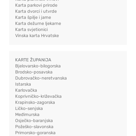
Karta parkovi prirode
Karta dvorci i utvrde
Karta špilje i jame
Karta dežurne ljekarne
Karta svjetionici
Vinska karta Hrvatske
KARTE ŽUPANIJA
Bjelovarsko-bilogorska
Brodsko-posavska
Dubrovačko-neretvanska
Istarska
Karlovačka
Koprivničko-križevačka
Krapinsko-zagorska
Ličko-senjska
Međimurska
Osječko-baranjska
Požeško-slavonska
Primorsko-goranska