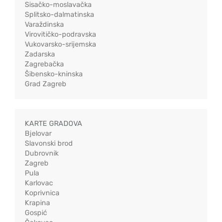
Sisačko-moslavačka
Splitsko-dalmatinska
Varaždinska
Virovitičko-podravska
Vukovarsko-srijemska
Zadarska
Zagrebačka
Šibensko-kninska
Grad Zagreb
KARTE GRADOVA
Bjelovar
Slavonski brod
Dubrovnik
Zagreb
Pula
Karlovac
Koprivnica
Krapina
Gospić