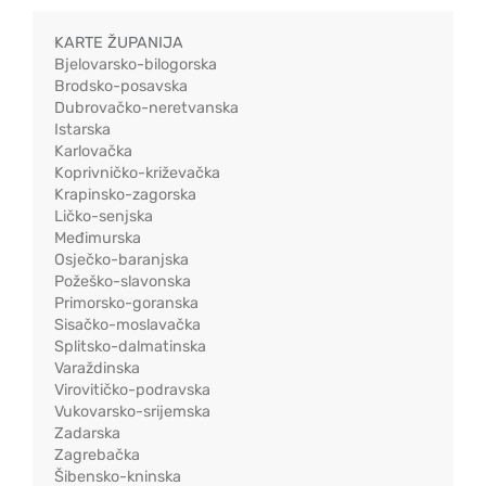
KARTE ŽUPANIJA
Bjelovarsko-bilogorska
Brodsko-posavska
Dubrovačko-neretvanska
Istarska
Karlovačka
Koprivničko-križevačka
Krapinsko-zagorska
Ličko-senjska
Međimurska
Osječko-baranjska
Požeško-slavonska
Primorsko-goranska
Sisačko-moslavačka
Splitsko-dalmatinska
Varaždinska
Virovitičko-podravska
Vukovarsko-srijemska
Zadarska
Zagrebačka
Šibensko-kninska