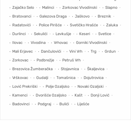
Zajačko Selo
Malinci
Zorkovac Vivodinski
Slapno
Bratovanci
Galezova Draga
Jaškovo
Breznik
Radatovići
Police Pirišće
Svetičko Hrašće
Zaluka
Durlinci
Sekulići
Levkušje
Keseri
Svetice
Ilovac
Vivodina
Vrhovac
Gorniki Vivodinski
Mali Erjavec
Dančulovići
Vini Vrh
Trg
Grdun
Zorkovac
Podbrežje
Petruš Vrh
Brezovica Žumberačka
Stojavnica
Škaljevica
Vrškovac
Gudalji
Tomašnica
Dojutrovica
Lović Prekriški
Polje Ozaljsko
Novaki Ozaljski
Kamenci
Dvorišće Ozaljsko
Kašt
Donji Lović
Badovinci
Podgraj
Bulići
Liješće