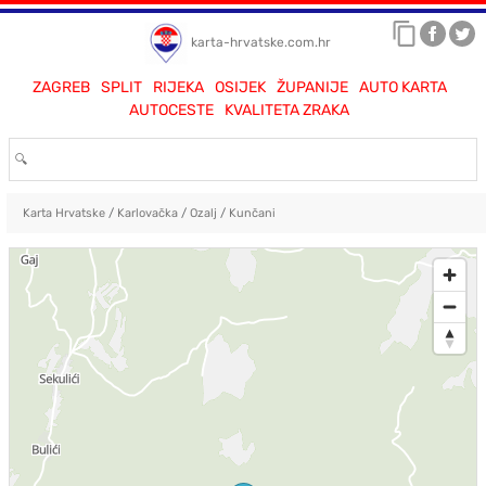
karta-hrvatske.com.hr
ZAGREB
SPLIT
RIJEKA
OSIJEK
ŽUPANIJE
AUTO KARTA
AUTOCESTE
KVALITETA ZRAKA
Karta Hrvatske
/
Karlovačka
/
Ozalj
/
Kunčani