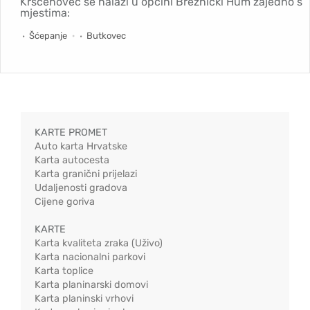
Krščenovec se nalazi u općini Breznički Hum zajedno s
mjestima:
Šćepanje
Butkovec
KARTE PROMET
Auto karta Hrvatske
Karta autocesta
Karta granični prijelazi
Udaljenosti gradova
Cijene goriva
KARTE
Karta kvaliteta zraka (Uživo)
Karta nacionalni parkovi
Karta toplice
Karta planinarski domovi
Karta planinski vrhovi