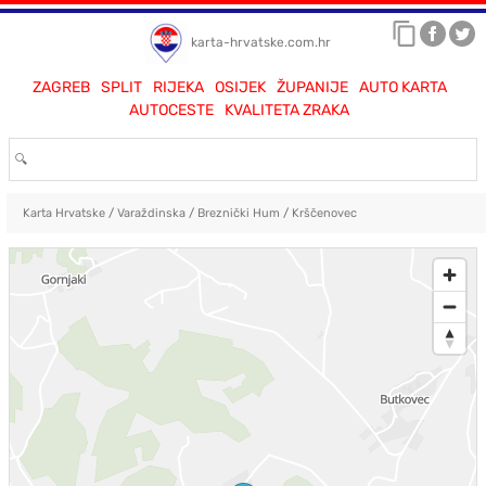
karta-hrvatske.com.hr
ZAGREB
SPLIT
RIJEKA
OSIJEK
ŽUPANIJE
AUTO KARTA
AUTOCESTE
KVALITETA ZRAKA
Karta Hrvatske
/
Varaždinska
/
Breznički Hum
/
Krščenovec