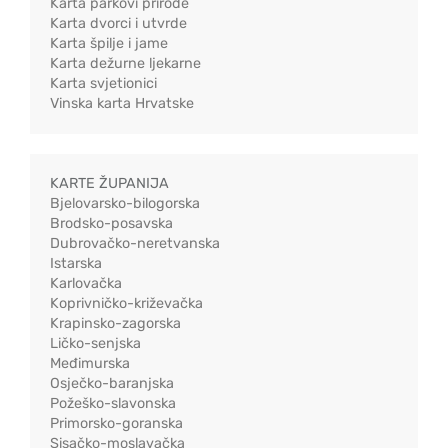
Karta parkovi prirode
Karta dvorci i utvrde
Karta špilje i jame
Karta dežurne ljekarne
Karta svjetionici
Vinska karta Hrvatske
KARTE ŽUPANIJA
Bjelovarsko-bilogorska
Brodsko-posavska
Dubrovačko-neretvanska
Istarska
Karlovačka
Koprivničko-križevačka
Krapinsko-zagorska
Ličko-senjska
Međimurska
Osječko-baranjska
Požeško-slavonska
Primorsko-goranska
Sisačko-moslavačka