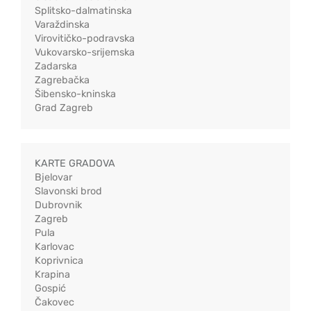
Splitsko-dalmatinska
Varaždinska
Virovitičko-podravska
Vukovarsko-srijemska
Zadarska
Zagrebačka
Šibensko-kninska
Grad Zagreb
KARTE GRADOVA
Bjelovar
Slavonski brod
Dubrovnik
Zagreb
Pula
Karlovac
Koprivnica
Krapina
Gospić
Čakovec