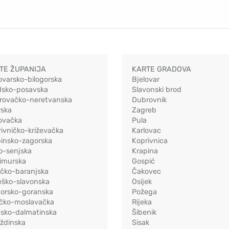
TE ŽUPANIJA
KARTE GRADOVA
ovarsko-bilogorska
Bjelovar
dsko-posavska
Slavonski brod
rovačko-neretvanska
Dubrovnik
rska
Zagreb
ovačka
Pula
ivničko-križevačka
Karlovac
pinsko-zagorska
Koprivnica
o-senjska
Krapina
imurska
Gospić
ečko-baranjska
Čakovec
eško-slavonska
Osijek
morsko-goranska
Požega
ačko-moslavačka
Rijeka
tsko-dalmatinska
Šibenik
ždinska
Sisak