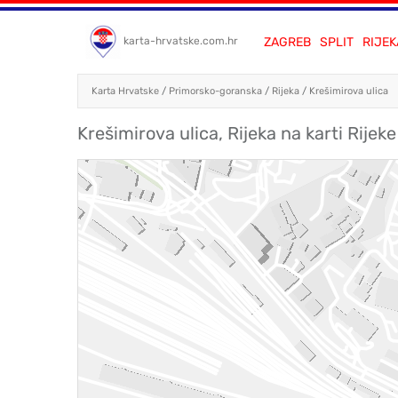
ZAGREB
SPLIT
RIJEK
karta-hrvatske.com.hr
Karta Hrvatske
/
Primorsko-goranska
/
Rijeka
/
Krešimirova ulica
Krešimirova ulica, Rijeka na karti Rijeke