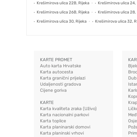
Krešimirova ulica 22B, Rijeka
Krešimirova ulica 24,
Krešimirova ulica 26B, Rijeka
Krešimirova ulica 28,
Krešimirova ulica 30, Rijeka
Krešimirova ulica 32, R
KARTE PROMET
KAR
Auto karta Hrvatske
Bjel
Karta autocesta
Bro
Karta granični prijelazi
Dub
Udaljenosti gradova
Ista
Cijene goriva
Karl
Kopr
KARTE
Kra
Karta kvaliteta zraka (Uživo)
Ličk
Karta nacionalni parkovi
Međ
Karta toplice
Osj
Karta planinarski domovi
Pož
Karta planinski vrhovi
Pri