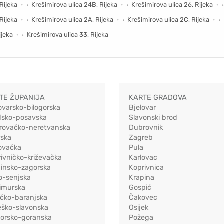
 Rijeka
Krešimirova ulica 24B, Rijeka
Krešimirova ulica 26, Rijeka
 Rijeka
Krešimirova ulica 2A, Rijeka
Krešimirova ulica 2C, Rijeka
ijeka
Krešimirova ulica 33, Rijeka
TE ŽUPANIJA
KARTE GRADOVA
ovarsko-bilogorska
Bjelovar
dsko-posavska
Slavonski brod
rovačko-neretvanska
Dubrovnik
rska
Zagreb
ovačka
Pula
ivničko-križevačka
Karlovac
pinsko-zagorska
Koprivnica
o-senjska
Krapina
imurska
Gospić
ečko-baranjska
Čakovec
eško-slavonska
Osijek
morsko-goranska
Požega