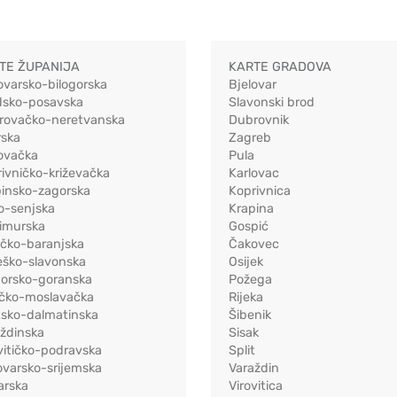
TE ŽUPANIJA
KARTE GRADOVA
ovarsko-bilogorska
Bjelovar
dsko-posavska
Slavonski brod
rovačko-neretvanska
Dubrovnik
rska
Zagreb
ovačka
Pula
ivničko-križevačka
Karlovac
pinsko-zagorska
Koprivnica
o-senjska
Krapina
imurska
Gospić
ečko-baranjska
Čakovec
eško-slavonska
Osijek
morsko-goranska
Požega
ačko-moslavačka
Rijeka
tsko-dalmatinska
Šibenik
ždinska
Sisak
vitičko-podravska
Split
varsko-srijemska
Varaždin
arska
Virovitica