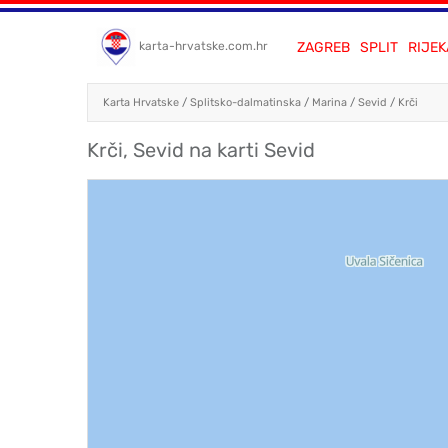
ZAGREB
SPLIT
RIJEK
karta-hrvatske.com.hr
Karta Hrvatske
/
Splitsko-dalmatinska
/
Marina
/
Sevid
/
Krči
Krči, Sevid na karti Sevid