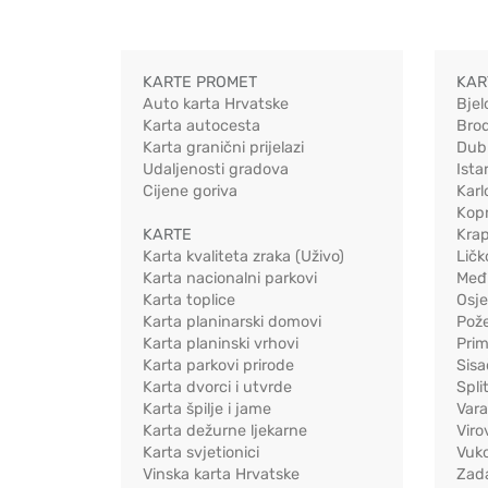
KARTE PROMET
KAR
Auto karta Hrvatske
Bjel
Karta autocesta
Bro
Karta granični prijelazi
Dub
Udaljenosti gradova
Ista
Cijene goriva
Karl
Kopr
KARTE
Kra
Karta kvaliteta zraka (Uživo)
Ličk
Karta nacionalni parkovi
Međ
Karta toplice
Osj
Karta planinarski domovi
Pož
Karta planinski vrhovi
Pri
Karta parkovi prirode
Sis
Karta dvorci i utvrde
Spli
Karta špilje i jame
Vara
Karta dežurne ljekarne
Viro
Karta svjetionici
Vuko
Vinska karta Hrvatske
Zad