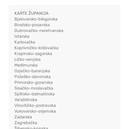
KARTE ŽUPANIJA
Bjelovarsko-bilogorska
Brodsko-posavska
Dubrovačko-neretvanska
Istarska
Karlovačka
Koprivničko-križevačka
Krapinsko-zagorska
Ličko-senjska
Međimurska
Osječko-baranjska
Požeško-slavonska
Primorsko-goranska
Sisačko-moslavačka
Splitsko-dalmatinska
Varaždinska
Virovitičko-podravska
Vukovarsko-srijemska
Zadarska
Zagrebačka
Šibensko-kninska