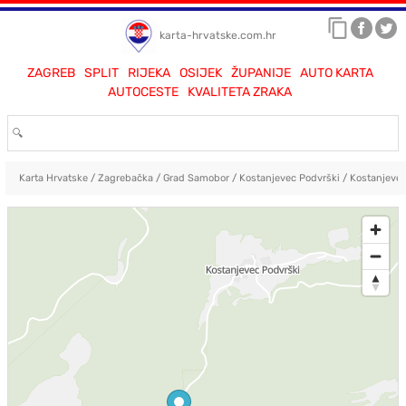
karta-hrvatske.com.hr
ZAGREB
SPLIT
RIJEKA
OSIJEK
ŽUPANIJE
AUTO KARTA
AUTOCESTE
KVALITETA ZRAKA
Karta Hrvatske
/
Zagrebačka
/
Grad Samobor
/
Kostanjevec Podvrški
/
Kostanjevec