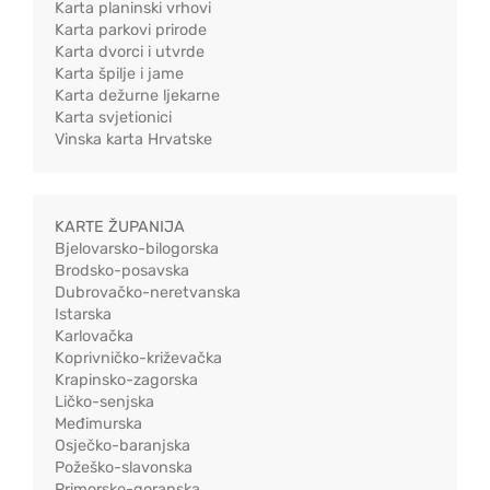
Karta planinski vrhovi
Karta parkovi prirode
Karta dvorci i utvrde
Karta špilje i jame
Karta dežurne ljekarne
Karta svjetionici
Vinska karta Hrvatske
KARTE ŽUPANIJA
Bjelovarsko-bilogorska
Brodsko-posavska
Dubrovačko-neretvanska
Istarska
Karlovačka
Koprivničko-križevačka
Krapinsko-zagorska
Ličko-senjska
Međimurska
Osječko-baranjska
Požeško-slavonska
Primorsko-goranska