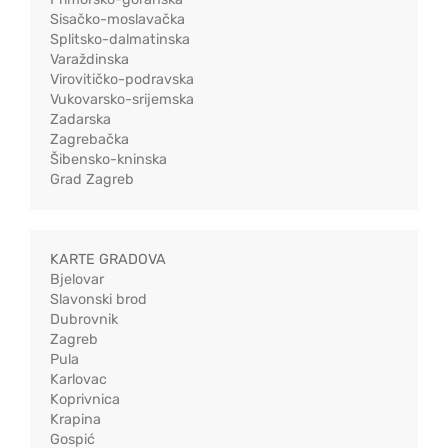
Sisačko-moslavačka
Splitsko-dalmatinska
Varaždinska
Virovitičko-podravska
Vukovarsko-srijemska
Zadarska
Zagrebačka
Šibensko-kninska
Grad Zagreb
KARTE GRADOVA
Bjelovar
Slavonski brod
Dubrovnik
Zagreb
Pula
Karlovac
Koprivnica
Krapina
Gospić