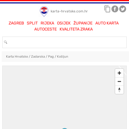
karta-hrvatske.com.hr
ZAGREB
SPLIT
RIJEKA
OSIJEK
ŽUPANIJE
AUTO KARTA
AUTOCESTE
KVALITETA ZRAKA
Karta Hrvatske
/
Zadarska
/
Pag
/
Košljun