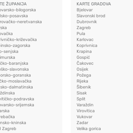
TE ŽUPANIJA
KARTE GRADOVA
ovarsko-bilogorska
Bjelovar
dsko-posavska
Slavonski brod
rovačko-neretvanska
Dubrovnik
rska
Zagreb
ovačka
Pula
ivničko-križevačka
Karlovac
pinsko-zagorska
Koprivnica
o-senjska
Krapina
imurska
Gospić
ečko-baranjska
Čakovec
eško-slavonska
Osijek
morsko-goranska
Požega
ačko-moslavačka
Rijeka
tsko-dalmatinska
Šibenik
ždinska
Sisak
vitičko-podravska
Split
varsko-srijemska
Varaždin
arska
Virovitica
rebačka
Vukovar
ensko-kninska
Zadar
d Zagreb
Velika gorica