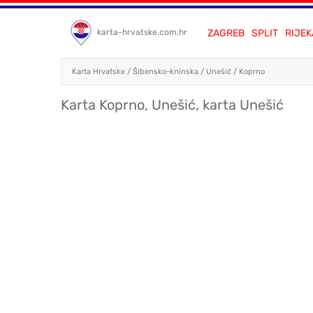
ZAGREB
SPLIT
RIJEK
karta-hrvatske.com.hr
Karta Hrvatske
/
Šibensko-kninska
/
Unešić
/
Koprno
Karta Koprno, Unešić, karta Unešić