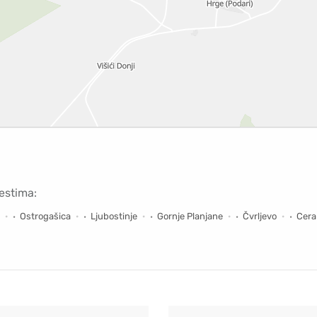
estima:
Ostrogašica
Ljubostinje
Gornje Planjane
Čvrljevo
Cera