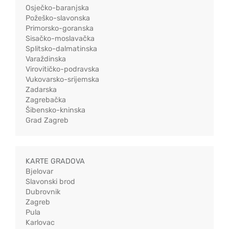
Osječko-baranjska
Požeško-slavonska
Primorsko-goranska
Sisačko-moslavačka
Splitsko-dalmatinska
Varaždinska
Virovitičko-podravska
Vukovarsko-srijemska
Zadarska
Zagrebačka
Šibensko-kninska
Grad Zagreb
KARTE GRADOVA
Bjelovar
Slavonski brod
Dubrovnik
Zagreb
Pula
Karlovac