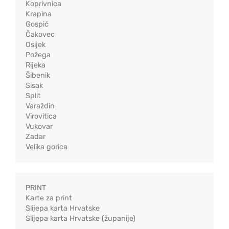
Koprivnica
Krapina
Gospić
Čakovec
Osijek
Požega
Rijeka
Šibenik
Sisak
Split
Varaždin
Virovitica
Vukovar
Zadar
Velika gorica
PRINT
Karte za print
Slijepa karta Hrvatske
Slijepa karta Hrvatske (županije)