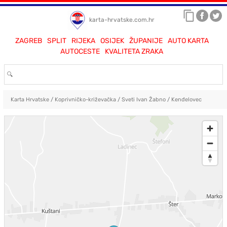
karta-hrvatske.com.hr
ZAGREB
SPLIT
RIJEKA
OSIJEK
ŽUPANIJE
AUTO KARTA
AUTOCESTE
KVALITETA ZRAKA
Karta Hrvatske
/
Koprivničko-križevačka
/
Sveti Ivan Žabno
/
Kenđelovec