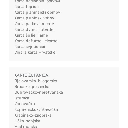
Karta nacionalni parkovi
Karta toplice
Karta planinarski domovi
Karta planinski vrhovi
Karta parkovi prirode
Karta dvorci i utvrde
Karta špilje i jame
Karta dežurne ljekarne
Karta svjetionici
Vinska karta Hrvatske
KARTE ŽUPANIJA
Bjelovarsko-bilogorska
Brodsko-posavska
Dubrovačko-neretvanska
Istarska
Karlovačka
Koprivničko-križevačka
Krapinsko-zagorska
Ličko-senjska
Međimurska