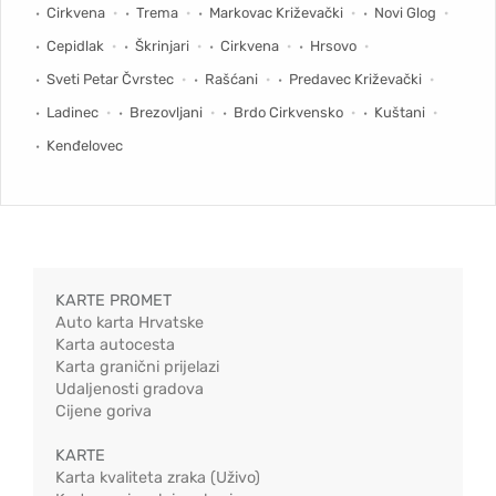
Cirkvena
Trema
Markovac Križevački
Novi Glog
Cepidlak
Škrinjari
Cirkvena
Hrsovo
Sveti Petar Čvrstec
Rašćani
Predavec Križevački
Ladinec
Brezovljani
Brdo Cirkvensko
Kuštani
Kenđelovec
KARTE PROMET
Auto karta Hrvatske
Karta autocesta
Karta granični prijelazi
Udaljenosti gradova
Cijene goriva
KARTE
Karta kvaliteta zraka (Uživo)