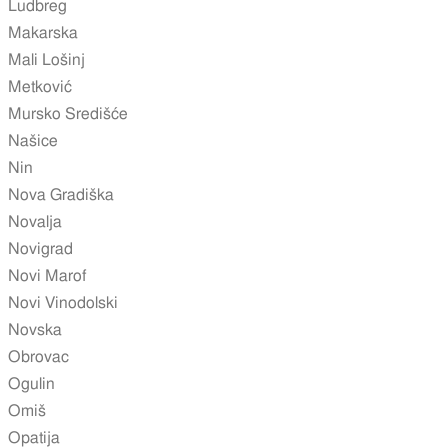
Ludbreg
Makarska
Mali Lošinj
Metković
Mursko Središće
Našice
Nin
Nova Gradiška
Novalja
Novigrad
Novi Marof
Novi Vinodolski
Novska
Obrovac
Ogulin
Omiš
Opatija