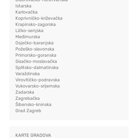
Istarska
Karlovačka
Koprivničko-križevačka
Krapinsko-zagorska
Ličko-senjska
Međimurska
Osječko-baranjska
Požeško-slavonska
Primorsko-goranska
Sisačko-moslavačka
Splitsko-dalmatinska
Varaždinska
Virovitičko-podravska
Vukovarsko-srijemska
Zadarska
Zagrebačka
Šibensko-kninska
Grad Zagreb
KARTE GRADOVA