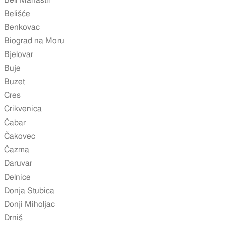
Beli Manastir
Belišće
Benkovac
Biograd na Moru
Bjelovar
Buje
Buzet
Cres
Crikvenica
Čabar
Čakovec
Čazma
Daruvar
Delnice
Donja Stubica
Donji Miholjac
Drniš