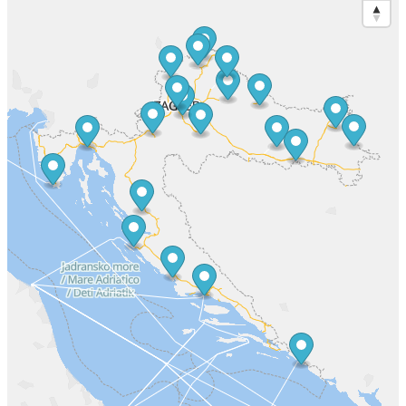
Split
Šibenik
Varaždin
Velika gorica
Virovitica
Vukovar
Zadar
Zagreb