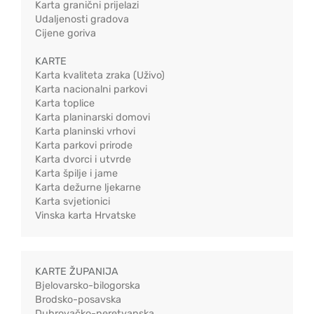
Karta granični prijelazi
Udaljenosti gradova
Cijene goriva
KARTE
Karta kvaliteta zraka (Uživo)
Karta nacionalni parkovi
Karta toplice
Karta planinarski domovi
Karta planinski vrhovi
Karta parkovi prirode
Karta dvorci i utvrde
Karta špilje i jame
Karta dežurne ljekarne
Karta svjetionici
Vinska karta Hrvatske
KARTE ŽUPANIJA
Bjelovarsko-bilogorska
Brodsko-posavska
Dubrovačko-neretvanska