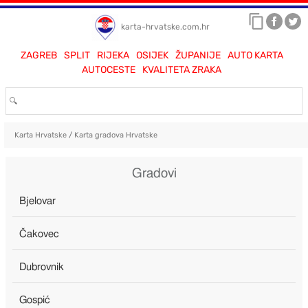
karta-hrvatske.com.hr
ZAGREB
SPLIT
RIJEKA
OSIJEK
ŽUPANIJE
AUTO KARTA
AUTOCESTE
KVALITETA ZRAKA
Karta Hrvatske
/
Karta gradova Hrvatske
Gradovi
Bjelovar
Čakovec
Dubrovnik
Gospić