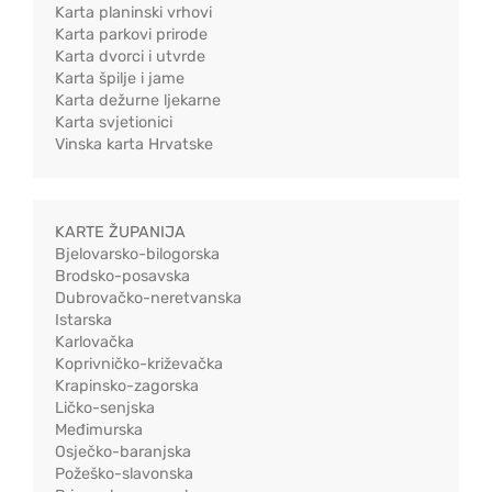
Karta planinski vrhovi
Karta parkovi prirode
Karta dvorci i utvrde
Karta špilje i jame
Karta dežurne ljekarne
Karta svjetionici
Vinska karta Hrvatske
KARTE ŽUPANIJA
Bjelovarsko-bilogorska
Brodsko-posavska
Dubrovačko-neretvanska
Istarska
Karlovačka
Koprivničko-križevačka
Krapinsko-zagorska
Ličko-senjska
Međimurska
Osječko-baranjska
Požeško-slavonska