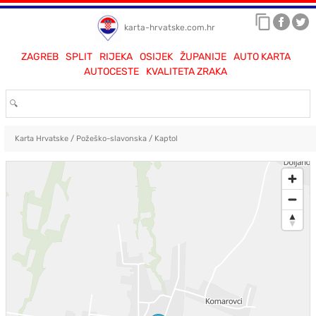
karta-hrvatske.com.hr
ZAGREB
SPLIT
RIJEKA
OSIJEK
ŽUPANIJE
AUTO KARTA
AUTOCESTE
KVALITETA ZRAKA
Karta Hrvatske
/
Požeško-slavonska
/
Kaptol