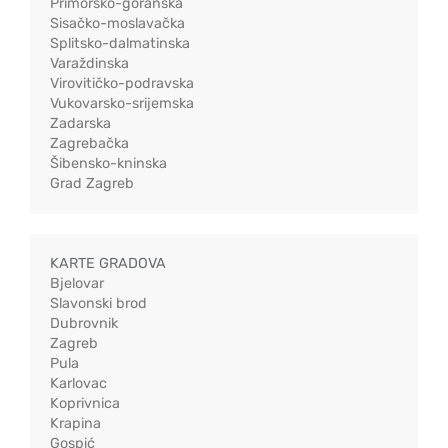
Primorsko-goranska
Sisačko-moslavačka
Splitsko-dalmatinska
Varaždinska
Virovitičko-podravska
Vukovarsko-srijemska
Zadarska
Zagrebačka
Šibensko-kninska
Grad Zagreb
KARTE GRADOVA
Bjelovar
Slavonski brod
Dubrovnik
Zagreb
Pula
Karlovac
Koprivnica
Krapina
Gospić