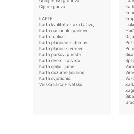
Udaljenosti gradova
Ista
Cijene goriva
Karl
Kopr
KARTE
Kra
Karta kvaliteta zraka (Uživo)
Ličk
Karta nacionalni parkovi
Međ
Karta toplice
Osj
Karta planinarski domovi
Pož
Karta planinski vrhovi
Pri
Karta parkovi prirode
Sis
Karta dvorci i utvrde
Spli
Karta špilje i jame
Vara
Karta dežurne ljekarne
Viro
Karta svjetionici
Vuko
Vinska karta Hrvatske
Zad
Zag
Šib
Gra