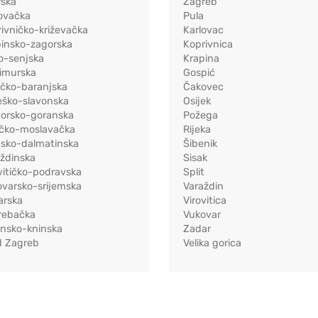
rska
Zagreb
ovačka
Pula
ivničko-križevačka
Karlovac
pinsko-zagorska
Koprivnica
o-senjska
Krapina
imurska
Gospić
ečko-baranjska
Čakovec
eško-slavonska
Osijek
morsko-goranska
Požega
ačko-moslavačka
Rijeka
tsko-dalmatinska
Šibenik
ždinska
Sisak
vitičko-podravska
Split
varsko-srijemska
Varaždin
arska
Virovitica
rebačka
Vukovar
ensko-kninska
Zadar
d Zagreb
Velika gorica