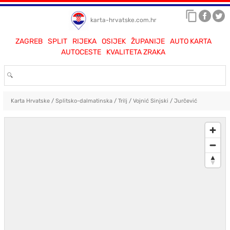
karta-hrvatske.com.hr
ZAGREB
SPLIT
RIJEKA
OSIJEK
ŽUPANIJE
AUTO KARTA
AUTOCESTE
KVALITETA ZRAKA
Karta Hrvatske
/
Splitsko-dalmatinska
/
Trilj
/
Vojnić Sinjski
/
Jurčević