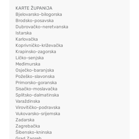
KARTE ŽUPANIJA
Bjelovarsko-bilogorska
Brodsko-posavska
Dubrovačko-neretvanska
Istarska
Karlovačka
Koprivničko-križevačka
Krapinsko-zagorska
Ličko-senjska
Međimurska
Osječko-baranjska
Požeško-slavonska
Primorsko-goranska
Sisačko-moslavačka
Splitsko-dalmatinska
Varaždinska
Virovitičko-podravska
Vukovarsko-srijemska
Zadarska
Zagrebačka
Šibensko-kninska
Grad Zagreb