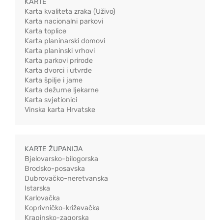
KARTE
Karta kvaliteta zraka (Uživo)
Karta nacionalni parkovi
Karta toplice
Karta planinarski domovi
Karta planinski vrhovi
Karta parkovi prirode
Karta dvorci i utvrde
Karta špilje i jame
Karta dežurne ljekarne
Karta svjetionici
Vinska karta Hrvatske
KARTE ŽUPANIJA
Bjelovarsko-bilogorska
Brodsko-posavska
Dubrovačko-neretvanska
Istarska
Karlovačka
Koprivničko-križevačka
Krapinsko-zagorska