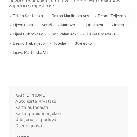
Jezero Posavsko se nalazi u općini Martinska Ves
zajedno s mjestima:
Tišina Kaptolska
Desna Martinska Ves
Desno Željezno
Lijeva Luka
Setuš
Mahovo
Ljubljanica
Zirčica
Lijevi Dubrovčak
Bok Palanječki
Tišina Erdedska
Desno Trebarjevo
Topolje
Strelečko
Lijeva Martinska Ves
KARTE PROMET
Auto karta Hrvatske
Karta autocesta
Karta granični prijelazi
Udaljenosti gradova
Cijene goriva