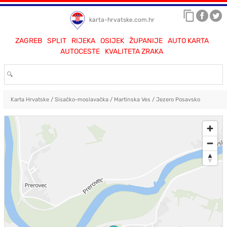
karta-hrvatske.com.hr
ZAGREB
SPLIT
RIJEKA
OSIJEK
ŽUPANIJE
AUTO KARTA
AUTOCESTE
KVALITETA ZRAKA
Karta Hrvatske
/
Sisačko-moslavačka
/
Martinska Ves
/
Jezero Posavsko