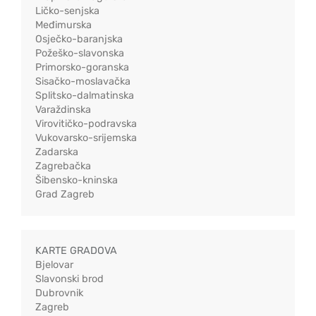
Ličko-senjska
Međimurska
Osječko-baranjska
Požeško-slavonska
Primorsko-goranska
Sisačko-moslavačka
Splitsko-dalmatinska
Varaždinska
Virovitičko-podravska
Vukovarsko-srijemska
Zadarska
Zagrebačka
Šibensko-kninska
Grad Zagreb
KARTE GRADOVA
Bjelovar
Slavonski brod
Dubrovnik
Zagreb