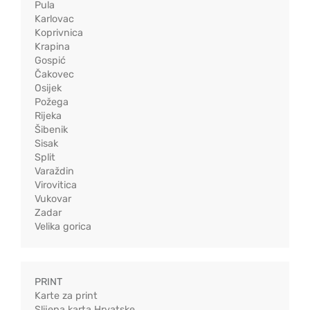
Pula
Karlovac
Koprivnica
Krapina
Gospić
Čakovec
Osijek
Požega
Rijeka
Šibenik
Sisak
Split
Varaždin
Virovitica
Vukovar
Zadar
Velika gorica
PRINT
Karte za print
Slijepa karta Hrvatske