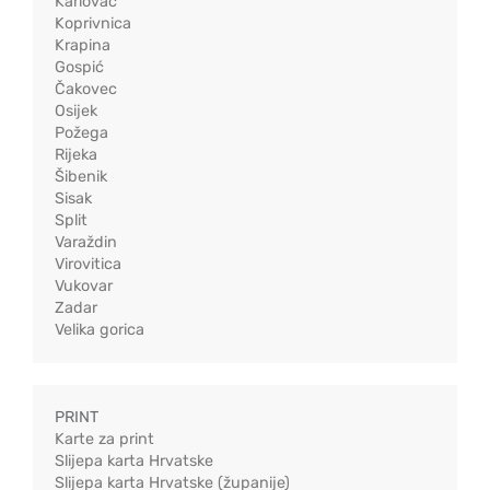
Karlovac
Koprivnica
Krapina
Gospić
Čakovec
Osijek
Požega
Rijeka
Šibenik
Sisak
Split
Varaždin
Virovitica
Vukovar
Zadar
Velika gorica
PRINT
Karte za print
Slijepa karta Hrvatske
Slijepa karta Hrvatske (županije)