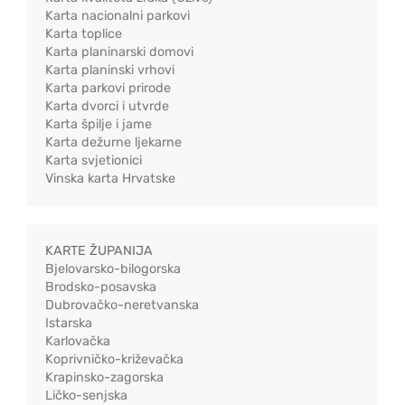
Karta nacionalni parkovi
Karta toplice
Karta planinarski domovi
Karta planinski vrhovi
Karta parkovi prirode
Karta dvorci i utvrde
Karta špilje i jame
Karta dežurne ljekarne
Karta svjetionici
Vinska karta Hrvatske
KARTE ŽUPANIJA
Bjelovarsko-bilogorska
Brodsko-posavska
Dubrovačko-neretvanska
Istarska
Karlovačka
Koprivničko-križevačka
Krapinsko-zagorska
Ličko-senjska