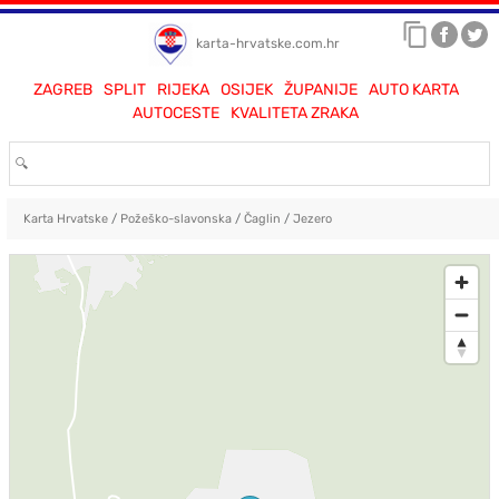
karta-hrvatske.com.hr
ZAGREB
SPLIT
RIJEKA
OSIJEK
ŽUPANIJE
AUTO KARTA
AUTOCESTE
KVALITETA ZRAKA
Karta Hrvatske
/
Požeško-slavonska
/
Čaglin
/
Jezero