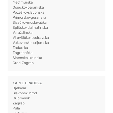
Međimurska
Osječko-baranjska
Požeško-slavonska
Primorsko-goranska
Sisačko-moslavačka
Splitsko-dalmatinska
Varaždinska
Virovitičko-podravska
Vukovarsko-srijemska
Zadarska
Zagrebačka
Šibensko-kninska
Grad Zagreb
KARTE GRADOVA
Bjelovar
Slavonski brod
Dubrovnik
Zagreb
Pula