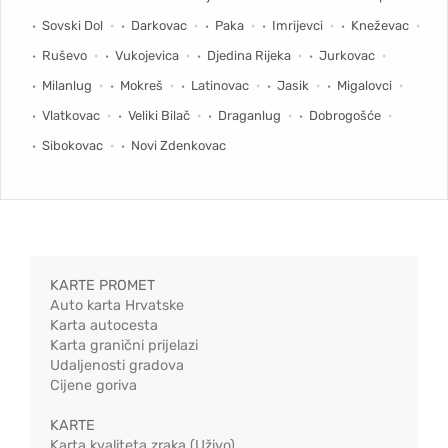
Sovski Dol
Darkovac
Paka
Imrijevci
Kneževac
Ruševo
Vukojevica
Djedina Rijeka
Jurkovac
Milanlug
Mokreš
Latinovac
Jasik
Migalovci
Vlatkovac
Veliki Bilač
Draganlug
Dobrogošće
Sibokovac
Novi Zdenkovac
KARTE PROMET
Auto karta Hrvatske
Karta autocesta
Karta granični prijelazi
Udaljenosti gradova
Cijene goriva
KARTE
Karta kvaliteta zraka (Uživo)