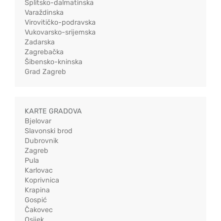
Splitsko-dalmatinska
Varaždinska
Virovitičko-podravska
Vukovarsko-srijemska
Zadarska
Zagrebačka
Šibensko-kninska
Grad Zagreb
KARTE GRADOVA
Bjelovar
Slavonski brod
Dubrovnik
Zagreb
Pula
Karlovac
Koprivnica
Krapina
Gospić
Čakovec
Osijek