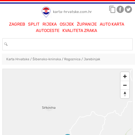
karta-hrvatske.com.hr
ZAGREB
SPLIT
RIJEKA
OSIJEK
ŽUPANIJE
AUTO KARTA
AUTOCESTE
KVALITETA ZRAKA
Karta Hrvatske
/
Šibensko-kninska
/
Rogoznica
/
Jarebinjak