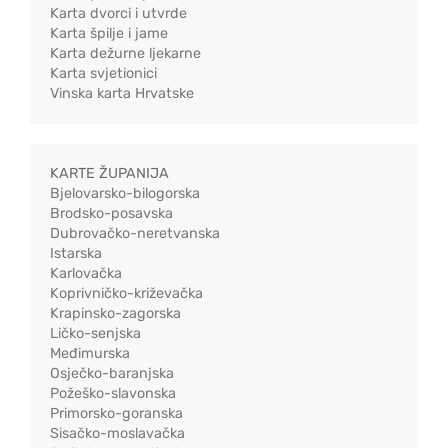
Karta dvorci i utvrde
Karta špilje i jame
Karta dežurne ljekarne
Karta svjetionici
Vinska karta Hrvatske
KARTE ŽUPANIJA
Bjelovarsko-bilogorska
Brodsko-posavska
Dubrovačko-neretvanska
Istarska
Karlovačka
Koprivničko-križevačka
Krapinsko-zagorska
Ličko-senjska
Međimurska
Osječko-baranjska
Požeško-slavonska
Primorsko-goranska
Sisačko-moslavačka