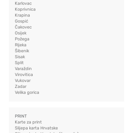
Karlovac
Koprivnica
Krapina
Gospić
Čakovec
Osijek
Požega
Rijeka
Šibenik
Sisak
Split
Varaždin
Virovitica
Vukovar
Zadar
Velika gorica
PRINT
Karte za print
Slijepa karta Hrvatske