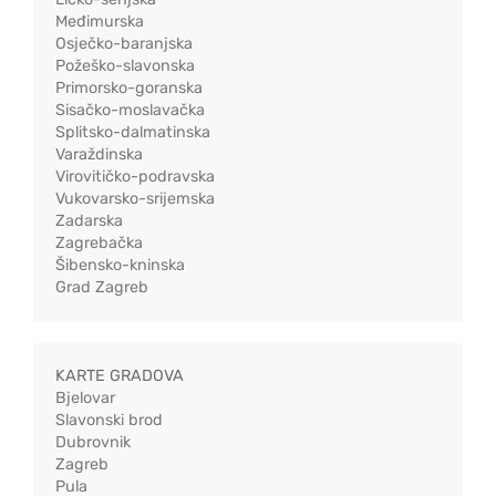
Međimurska
Osječko-baranjska
Požeško-slavonska
Primorsko-goranska
Sisačko-moslavačka
Splitsko-dalmatinska
Varaždinska
Virovitičko-podravska
Vukovarsko-srijemska
Zadarska
Zagrebačka
Šibensko-kninska
Grad Zagreb
KARTE GRADOVA
Bjelovar
Slavonski brod
Dubrovnik
Zagreb
Pula