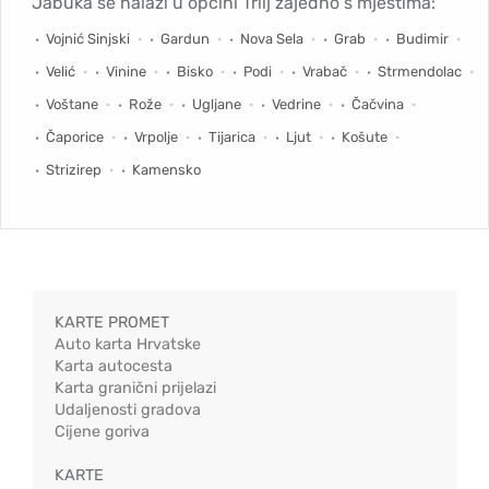
Jabuka se nalazi u općini Trilj zajedno s mjestima:
Vojnić Sinjski
Gardun
Nova Sela
Grab
Budimir
Velić
Vinine
Bisko
Podi
Vrabač
Strmendolac
Voštane
Rože
Ugljane
Vedrine
Čačvina
Čaporice
Vrpolje
Tijarica
Ljut
Košute
Strizirep
Kamensko
KARTE PROMET
Auto karta Hrvatske
Karta autocesta
Karta granični prijelazi
Udaljenosti gradova
Cijene goriva
KARTE