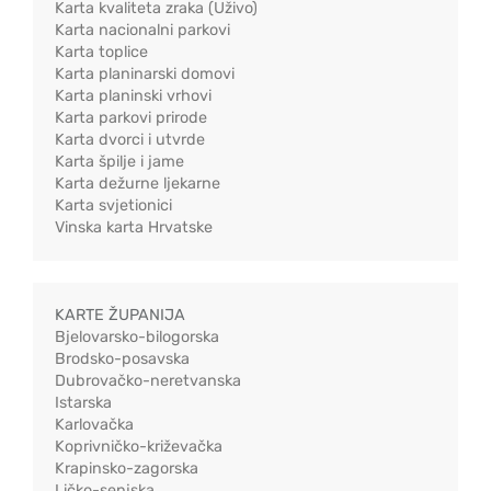
Karta kvaliteta zraka (Uživo)
Karta nacionalni parkovi
Karta toplice
Karta planinarski domovi
Karta planinski vrhovi
Karta parkovi prirode
Karta dvorci i utvrde
Karta špilje i jame
Karta dežurne ljekarne
Karta svjetionici
Vinska karta Hrvatske
KARTE ŽUPANIJA
Bjelovarsko-bilogorska
Brodsko-posavska
Dubrovačko-neretvanska
Istarska
Karlovačka
Koprivničko-križevačka
Krapinsko-zagorska
Ličko-senjska