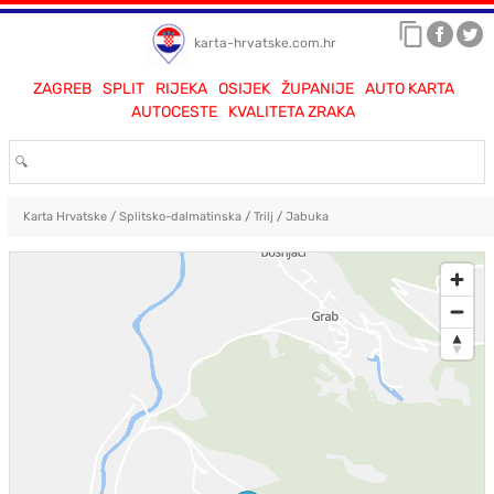
karta-hrvatske.com.hr
ZAGREB
SPLIT
RIJEKA
OSIJEK
ŽUPANIJE
AUTO KARTA
AUTOCESTE
KVALITETA ZRAKA
Karta Hrvatske
/
Splitsko-dalmatinska
/
Trilj
/
Jabuka