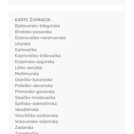
KARTE ŽUPANIJA
Bjelovarsko-bilogorska
Brodsko-posavska
Dubrovačko-neretvanska
Istarska
Karlovačka
Koprivničko-križevačka
Krapinsko-zagorska
Ličko-senjska
Međimurska
Osječko-baranjska
Požeško-slavonska
Primorsko-goranska
Sisačko-moslavačka
Splitsko-dalmatinska
Varaždinska
Virovitičko-podravska
Vukovarsko-srijemska
Zadarska
Zagrebačka