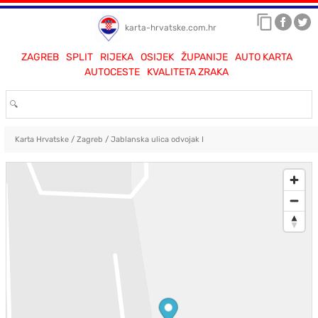
karta-hrvatske.com.hr
ZAGREB
SPLIT
RIJEKA
OSIJEK
ŽUPANIJE
AUTO KARTA
AUTOCESTE
KVALITETA ZRAKA
Karta Hrvatske
/
Zagreb
/
Jablanska ulica odvojak I