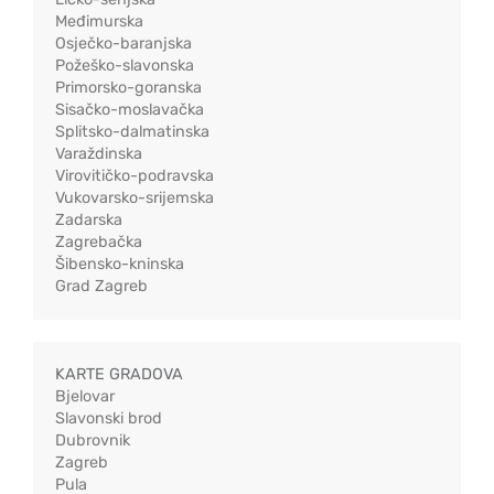
Međimurska
Osječko-baranjska
Požeško-slavonska
Primorsko-goranska
Sisačko-moslavačka
Splitsko-dalmatinska
Varaždinska
Virovitičko-podravska
Vukovarsko-srijemska
Zadarska
Zagrebačka
Šibensko-kninska
Grad Zagreb
KARTE GRADOVA
Bjelovar
Slavonski brod
Dubrovnik
Zagreb
Pula