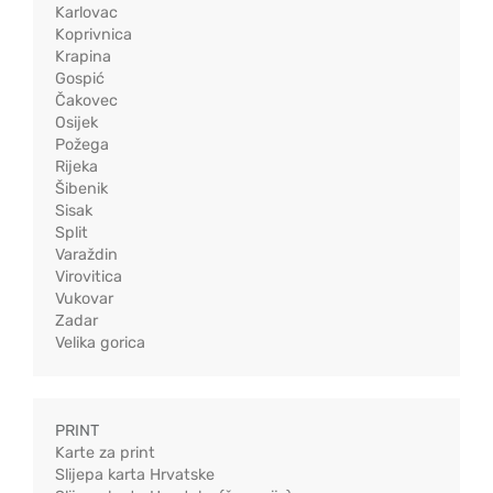
Karlovac
Koprivnica
Krapina
Gospić
Čakovec
Osijek
Požega
Rijeka
Šibenik
Sisak
Split
Varaždin
Virovitica
Vukovar
Zadar
Velika gorica
PRINT
Karte za print
Slijepa karta Hrvatske