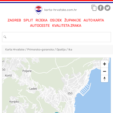
karta-hrvatske.com.hr
ZAGREB
SPLIT
RIJEKA
OSIJEK
ŽUPANIJE
AUTO KARTA
AUTOCESTE
KVALITETA ZRAKA
Karta Hrvatske
/
Primorsko-goranska
/
Opatija
/
Ika