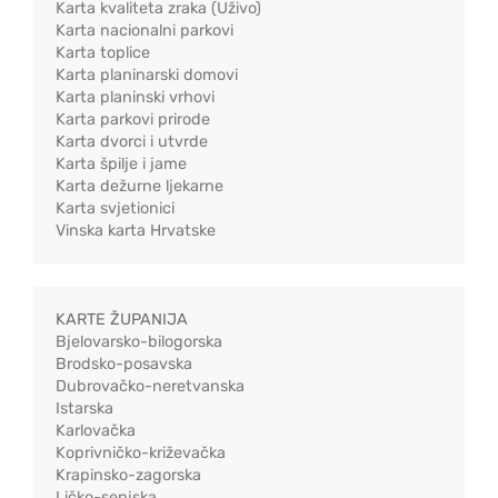
Karta kvaliteta zraka (Uživo)
Karta nacionalni parkovi
Karta toplice
Karta planinarski domovi
Karta planinski vrhovi
Karta parkovi prirode
Karta dvorci i utvrde
Karta špilje i jame
Karta dežurne ljekarne
Karta svjetionici
Vinska karta Hrvatske
KARTE ŽUPANIJA
Bjelovarsko-bilogorska
Brodsko-posavska
Dubrovačko-neretvanska
Istarska
Karlovačka
Koprivničko-križevačka
Krapinsko-zagorska
Ličko-senjska