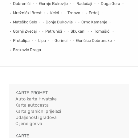
Dobrenići
Gornje Bukovlje
Radočaji
Duga Gora
Mrežnički Brest
Keići
Trnovo
Erdelj
Mateško Selo
Donje Bukovlje
Crno Kamanje
Gornji Zvečaj
Petrunići
Skukani
Tomašići
Protulipa
Lipa
Gorinci
Goričice Dobranske
Brcković Draga
KARTE PROMET
Auto karta Hrvatske
Karta autocesta
Karta granični prijelazi
Udaljenosti gradova
Cijene goriva
KARTE