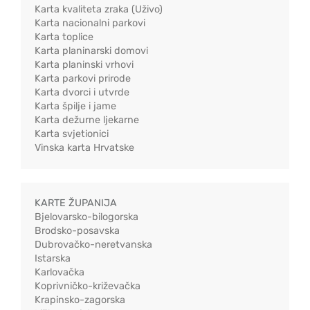
Karta kvaliteta zraka (Uživo)
Karta nacionalni parkovi
Karta toplice
Karta planinarski domovi
Karta planinski vrhovi
Karta parkovi prirode
Karta dvorci i utvrde
Karta špilje i jame
Karta dežurne ljekarne
Karta svjetionici
Vinska karta Hrvatske
KARTE ŽUPANIJA
Bjelovarsko-bilogorska
Brodsko-posavska
Dubrovačko-neretvanska
Istarska
Karlovačka
Koprivničko-križevačka
Krapinsko-zagorska