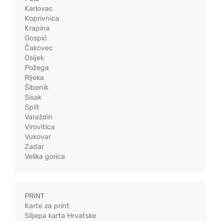
Karlovac
Koprivnica
Krapina
Gospić
Čakovec
Osijek
Požega
Rijeka
Šibenik
Sisak
Split
Varaždin
Virovitica
Vukovar
Zadar
Velika gorica
PRINT
Karte za print
Slijepa karta Hrvatske