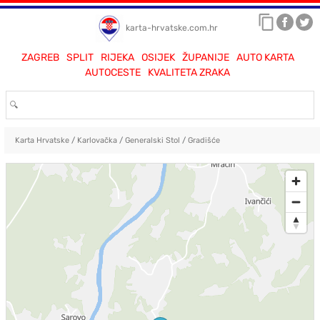
karta-hrvatske.com.hr
ZAGREB
SPLIT
RIJEKA
OSIJEK
ŽUPANIJE
AUTO KARTA
AUTOCESTE
KVALITETA ZRAKA
Karta Hrvatske
/
Karlovačka
/
Generalski Stol
/
Gradišće