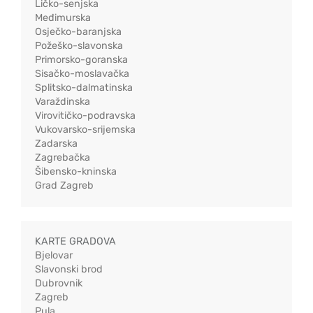
Ličko-senjska
Međimurska
Osječko-baranjska
Požeško-slavonska
Primorsko-goranska
Sisačko-moslavačka
Splitsko-dalmatinska
Varaždinska
Virovitičko-podravska
Vukovarsko-srijemska
Zadarska
Zagrebačka
Šibensko-kninska
Grad Zagreb
KARTE GRADOVA
Bjelovar
Slavonski brod
Dubrovnik
Zagreb
Pula