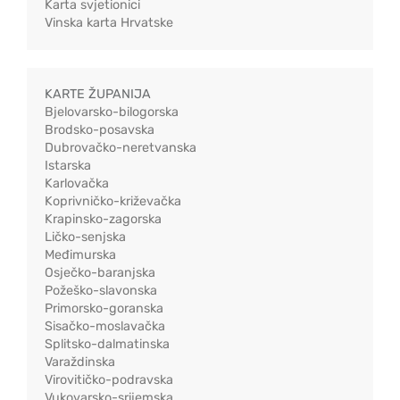
Karta svjetionici
Vinska karta Hrvatske
KARTE ŽUPANIJA
Bjelovarsko-bilogorska
Brodsko-posavska
Dubrovačko-neretvanska
Istarska
Karlovačka
Koprivničko-križevačka
Krapinsko-zagorska
Ličko-senjska
Međimurska
Osječko-baranjska
Požeško-slavonska
Primorsko-goranska
Sisačko-moslavačka
Splitsko-dalmatinska
Varaždinska
Virovitičko-podravska
Vukovarsko-srijemska