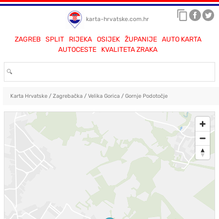
karta-hrvatske.com.hr
ZAGREB
SPLIT
RIJEKA
OSIJEK
ŽUPANIJE
AUTO KARTA
AUTOCESTE
KVALITETA ZRAKA
Karta Hrvatske
/
Zagrebačka
/
Velika Gorica
/
Gornje Podotočje