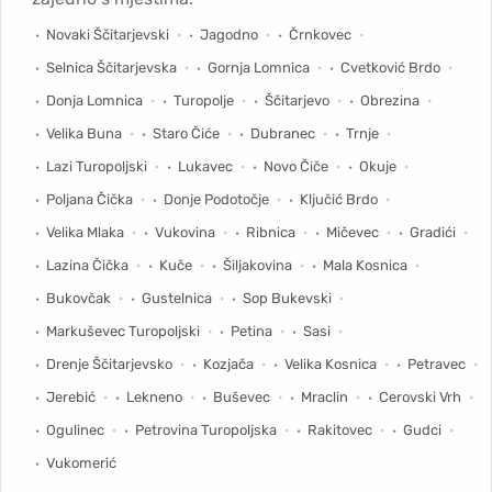
Novaki Ščitarjevski
Jagodno
Črnkovec
Selnica Ščitarjevska
Gornja Lomnica
Cvetković Brdo
Donja Lomnica
Turopolje
Ščitarjevo
Obrezina
Velika Buna
Staro Čiće
Dubranec
Trnje
Lazi Turopoljski
Lukavec
Novo Čiče
Okuje
Poljana Čička
Donje Podotočje
Ključić Brdo
Velika Mlaka
Vukovina
Ribnica
Mičevec
Gradići
Lazina Čička
Kuče
Šiljakovina
Mala Kosnica
Bukovčak
Gustelnica
Sop Bukevski
Markuševec Turopoljski
Petina
Sasi
Drenje Ščitarjevsko
Kozjača
Velika Kosnica
Petravec
Jerebić
Lekneno
Buševec
Mraclin
Cerovski Vrh
Ogulinec
Petrovina Turopoljska
Rakitovec
Gudci
Vukomerić