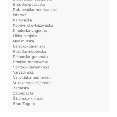
Brodsko-posavska
Dubrovačko-neretvanska
Istarska
Karlovačka
Koprivničko-križevačka
Krapinsko-zagorska
Ličko-senjska
Međimurska
Osječko-baranjska
Požeško-slavonska
Primorsko-goranska
Sisačko-moslavačka
Splitsko-dalmatinska
Varaždinska
Virovitičko-podravska
Vukovarsko-srijemska
Zadarska
Zagrebačka
Šibensko-kninska
Grad Zagreb