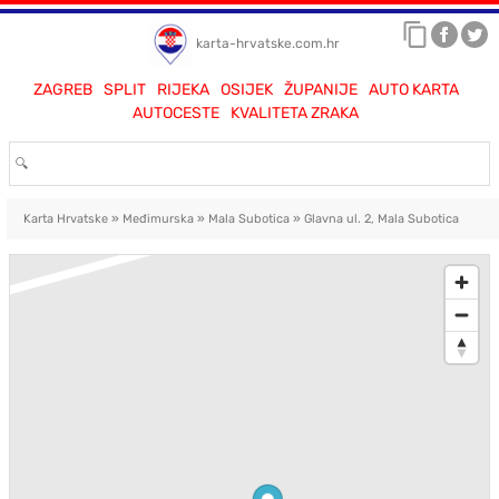
karta-hrvatske.com.hr
ZAGREB
SPLIT
RIJEKA
OSIJEK
ŽUPANIJE
AUTO KARTA
AUTOCESTE
KVALITETA ZRAKA
Karta Hrvatske
»
Međimurska
»
Mala Subotica
»
Glavna ul. 2, Mala Subotica