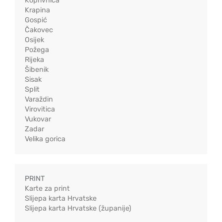
Koprivnica
Krapina
Gospić
Čakovec
Osijek
Požega
Rijeka
Šibenik
Sisak
Split
Varaždin
Virovitica
Vukovar
Zadar
Velika gorica
PRINT
Karte za print
Slijepa karta Hrvatske
Slijepa karta Hrvatske (županije)