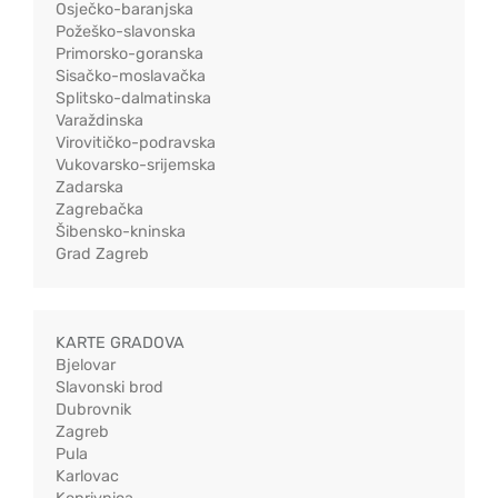
Osječko-baranjska
Požeško-slavonska
Primorsko-goranska
Sisačko-moslavačka
Splitsko-dalmatinska
Varaždinska
Virovitičko-podravska
Vukovarsko-srijemska
Zadarska
Zagrebačka
Šibensko-kninska
Grad Zagreb
KARTE GRADOVA
Bjelovar
Slavonski brod
Dubrovnik
Zagreb
Pula
Karlovac