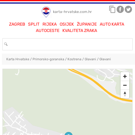
karta-hrvatske.com.hr
ZAGREB
SPLIT
RIJEKA
OSIJEK
ŽUPANIJE
AUTO KARTA
AUTOCESTE
KVALITETA ZRAKA
Karta Hrvatske
/
Primorsko-goranska
/
Kostrena
/
Glavani
/
Glavani