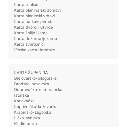
Karta toplice
Karta planinarski domovi
Karta planinski vrhovi
Karta parkovi prirode
Karta dvorci i utvrde
Karta špilje i jame
Karta dežurne ljekarne
Karta svjetionici
Vinska karta Hrvatske
KARTE ŽUPANIJA
Bjelovarsko-bilogorska
Brodsko-posavska
Dubrovačko-neretvanska
Istarska
Karlovačka
Koprivničko-križevačka
Krapinsko-zagorska
Ličko-senjska
Međimurska