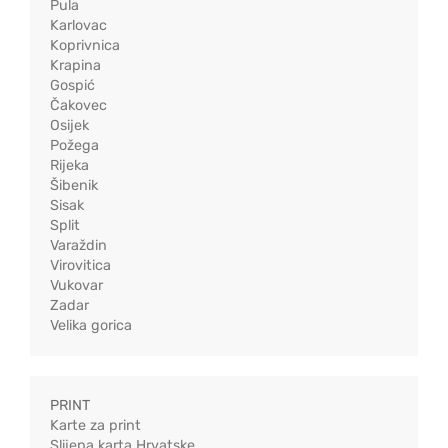
Pula
Karlovac
Koprivnica
Krapina
Gospić
Čakovec
Osijek
Požega
Rijeka
Šibenik
Sisak
Split
Varaždin
Virovitica
Vukovar
Zadar
Velika gorica
PRINT
Karte za print
Slijepa karta Hrvatske