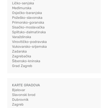
Ličko-senjska
Međimurska
Osječko-baranjska
Požeško-slavonska
Primorsko-goranska
Sisačko-moslavačka
Splitsko-dalmatinska
Varaždinska
Virovitičko-podravska
Vukovarsko-srijemska
Zadarska
Zagrebačka
Šibensko-kninska
Grad Zagreb
KARTE GRADOVA
Bjelovar
Slavonski brod
Dubrovnik
Zagreb