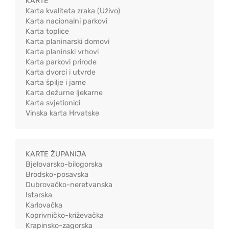
KARTE
Karta kvaliteta zraka (Uživo)
Karta nacionalni parkovi
Karta toplice
Karta planinarski domovi
Karta planinski vrhovi
Karta parkovi prirode
Karta dvorci i utvrde
Karta špilje i jame
Karta dežurne ljekarne
Karta svjetionici
Vinska karta Hrvatske
KARTE ŽUPANIJA
Bjelovarsko-bilogorska
Brodsko-posavska
Dubrovačko-neretvanska
Istarska
Karlovačka
Koprivničko-križevačka
Krapinsko-zagorska