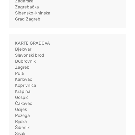
Zadarska
Zagrebačka
Šibensko-kninska
Grad Zagreb
KARTE GRADOVA
Bjelovar
Slavonski brod
Dubrovnik
Zagreb
Pula
Karlovac
Koprivnica
Krapina
Gospić
Čakovec
Osijek
Požega
Rijeka
Šibenik
Sisak