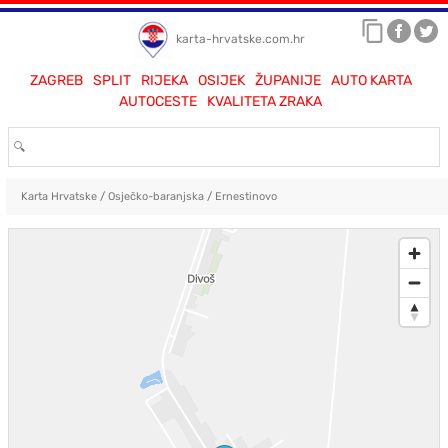
karta-hrvatske.com.hr
ZAGREB
SPLIT
RIJEKA
OSIJEK
ŽUPANIJE
AUTO KARTA
AUTOCESTE
KVALITETA ZRAKA
Karta Hrvatske
/
Osječko-baranjska
/
Ernestinovo