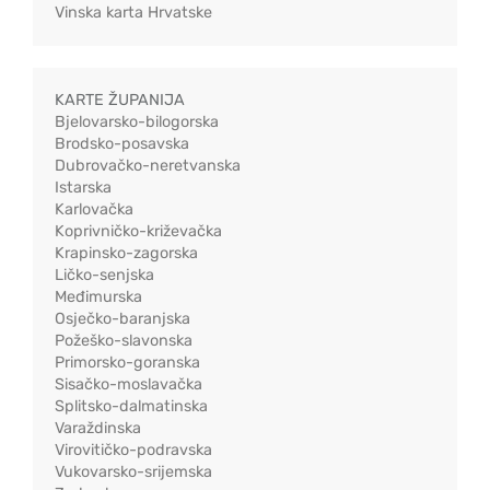
Vinska karta Hrvatske
KARTE ŽUPANIJA
Bjelovarsko-bilogorska
Brodsko-posavska
Dubrovačko-neretvanska
Istarska
Karlovačka
Koprivničko-križevačka
Krapinsko-zagorska
Ličko-senjska
Međimurska
Osječko-baranjska
Požeško-slavonska
Primorsko-goranska
Sisačko-moslavačka
Splitsko-dalmatinska
Varaždinska
Virovitičko-podravska
Vukovarsko-srijemska