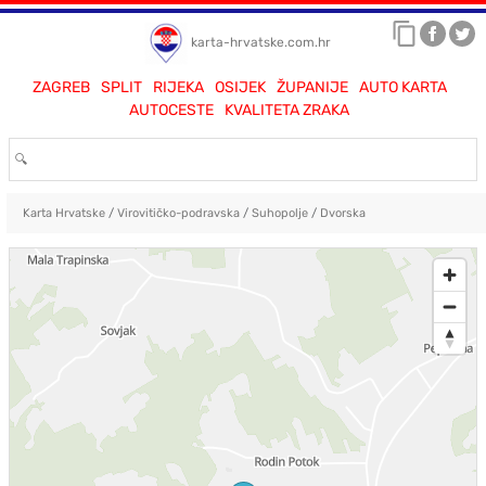
karta-hrvatske.com.hr
ZAGREB
SPLIT
RIJEKA
OSIJEK
ŽUPANIJE
AUTO KARTA
AUTOCESTE
KVALITETA ZRAKA
Karta Hrvatske
/
Virovitičko-podravska
/
Suhopolje
/
Dvorska