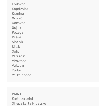
Karlovac
Koprivnica
Krapina
Gospić
Čakovec
Osijek
Požega
Rijeka
Šibenik
Sisak
Split
Varaždin
Virovitica
Vukovar
Zadar
Velika gorica
PRINT
Karte za print
Slijepa karta Hrvatske