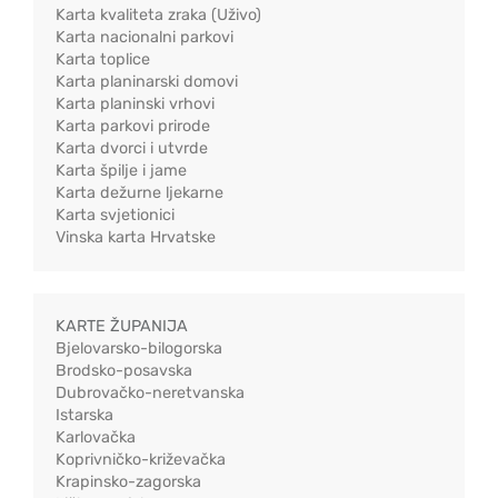
Karta kvaliteta zraka (Uživo)
Karta nacionalni parkovi
Karta toplice
Karta planinarski domovi
Karta planinski vrhovi
Karta parkovi prirode
Karta dvorci i utvrde
Karta špilje i jame
Karta dežurne ljekarne
Karta svjetionici
Vinska karta Hrvatske
KARTE ŽUPANIJA
Bjelovarsko-bilogorska
Brodsko-posavska
Dubrovačko-neretvanska
Istarska
Karlovačka
Koprivničko-križevačka
Krapinsko-zagorska