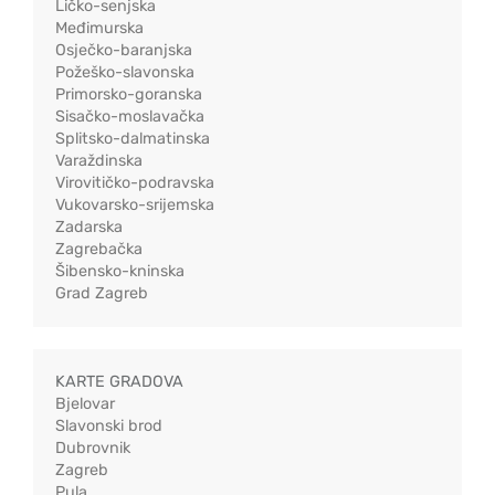
Ličko-senjska
Međimurska
Osječko-baranjska
Požeško-slavonska
Primorsko-goranska
Sisačko-moslavačka
Splitsko-dalmatinska
Varaždinska
Virovitičko-podravska
Vukovarsko-srijemska
Zadarska
Zagrebačka
Šibensko-kninska
Grad Zagreb
KARTE GRADOVA
Bjelovar
Slavonski brod
Dubrovnik
Zagreb
Pula