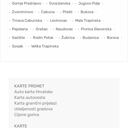
Gornje Predrijevo
Gvozdanska
Jugovo Polje
Zvonimirovo
Cabuna
Pčelić
Bukova
Trnava Cabunska
Levinovac
Mala Trapinska
Pepelana
Orešac
Naudovac
Pivnica Slavonska
Gaćište
Rodin Potok
Žubrica
Budanica
Borova
Sovjak
Velika Trapinska
KARTE PROMET
Auto karta Hrvatske
Karta autocesta
Karta granični prijelazi
Udaljenosti gradova
Cijene goriva
KARTE