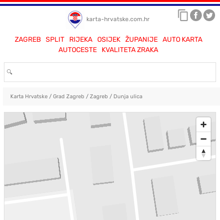
karta-hrvatske.com.hr
ZAGREB
SPLIT
RIJEKA
OSIJEK
ŽUPANIJE
AUTO KARTA
AUTOCESTE
KVALITETA ZRAKA
Karta Hrvatske
/
Grad Zagreb
/
Zagreb
/
Dunja ulica