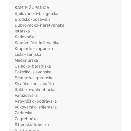
KARTE ŽUPANIJA
Bjelovarsko-bilogorska
Brodsko-posavska
Dubrovačko-neretvanska
Istarska
Karlovačka
Koprivničko-križevačka
Krapinsko-zagorska
Ličko-senjska
Međimurska
Osječko-baranjska
Požeško-slavonska
Primorsko-goranska
Sisačko-moslavačka
Splitsko-dalmatinska
Varaždinska
Virovitičko-podravska
Vukovarsko-srijemska
Zadarska
Zagrebačka
Šibensko-kninska
Grad Zagreb