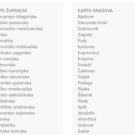
TE ŽUPANIJA
KARTE GRADOVA
ovarsko-bilogorska
Bjelovar
dsko-posavska
Slavonski brod
rovačko-neretvanska
Dubrovnik
rska
Zagreb
ovačka
Pula
ivničko-križevačka
Karlovac
pinsko-zagorska
Koprivnica
o-senjska
Krapina
imurska
Gospić
ečko-baranjska
Čakovec
eško-slavonska
Osijek
morsko-goranska
Požega
ačko-moslavačka
Rijeka
tsko-dalmatinska
Šibenik
ždinska
Sisak
vitičko-podravska
Split
varsko-srijemska
Varaždin
arska
Virovitica
rebačka
Vukovar
ensko-kninska
Zadar