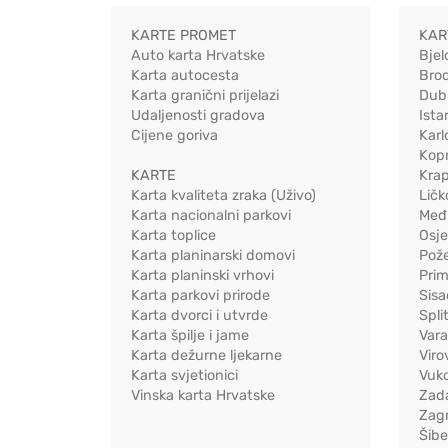
KARTE PROMET
KAR
Auto karta Hrvatske
Bjel
Karta autocesta
Bro
Karta granični prijelazi
Dub
Udaljenosti gradova
Ista
Cijene goriva
Karl
Kopr
KARTE
Kra
Karta kvaliteta zraka (Uživo)
Ličk
Karta nacionalni parkovi
Međ
Karta toplice
Osj
Karta planinarski domovi
Pož
Karta planinski vrhovi
Pri
Karta parkovi prirode
Sis
Karta dvorci i utvrde
Spli
Karta špilje i jame
Vara
Karta dežurne ljekarne
Viro
Karta svjetionici
Vuko
Vinska karta Hrvatske
Zad
Zag
Šib