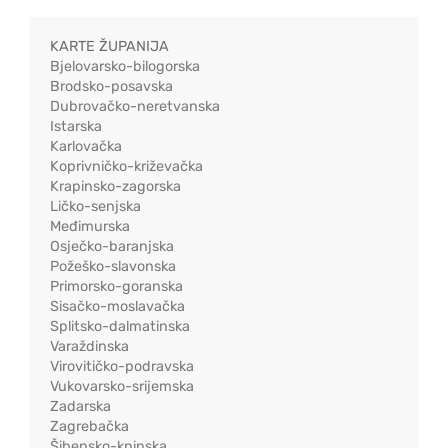
KARTE ŽUPANIJA
Bjelovarsko-bilogorska
Brodsko-posavska
Dubrovačko-neretvanska
Istarska
Karlovačka
Koprivničko-križevačka
Krapinsko-zagorska
Ličko-senjska
Međimurska
Osječko-baranjska
Požeško-slavonska
Primorsko-goranska
Sisačko-moslavačka
Splitsko-dalmatinska
Varaždinska
Virovitičko-podravska
Vukovarsko-srijemska
Zadarska
Zagrebačka
Šibensko-kninska