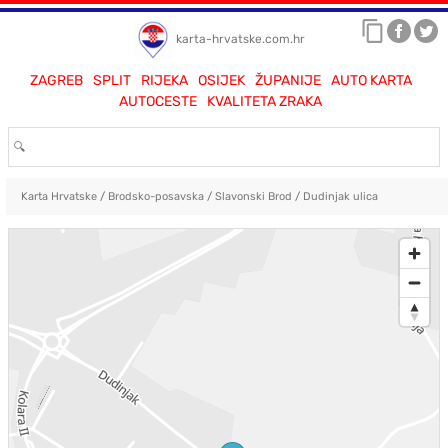
karta-hrvatske.com.hr
ZAGREB
SPLIT
RIJEKA
OSIJEK
ŽUPANIJE
AUTO KARTA
AUTOCESTE
KVALITETA ZRAKA
Karta Hrvatske
/
Brodsko-posavska
/
Slavonski Brod
/
Dudinjak ulica