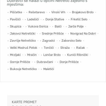
Dubravci se nalazi u općini Netretić zajedno s
mjestima:
Piščetke
Rešetarevo
Vinski Vrh
Brajakovo Brdo
Pavičići
Ladešići
Donje Stative
Frketić Selo
Skupica
Vukova Gorica
Baići
Jarče Polje
Jakovci Netretićki
Srednje Prilišće
Novigrad Na Dobri
Završje Netretićko
Zagradci
Zaborsko Selo
Veliki Modruš Potok
Tončići
Straža
Račak
Mrzljaki
Mračin
Lončar Brdo
Kunići Ribnički
Gornje Prilišće
Dubravčani
Donje Prilišće
Bukovje Netretićko
Maletići
KARTE PROMET