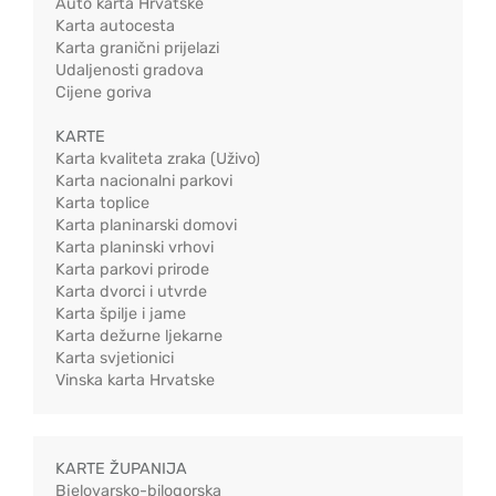
Auto karta Hrvatske
Karta autocesta
Karta granični prijelazi
Udaljenosti gradova
Cijene goriva
KARTE
Karta kvaliteta zraka (Uživo)
Karta nacionalni parkovi
Karta toplice
Karta planinarski domovi
Karta planinski vrhovi
Karta parkovi prirode
Karta dvorci i utvrde
Karta špilje i jame
Karta dežurne ljekarne
Karta svjetionici
Vinska karta Hrvatske
KARTE ŽUPANIJA
Bjelovarsko-bilogorska