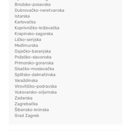
Brodsko-posavska
Dubrovačko-neretvanska
Istarska
Karlovačka
Koprivničko-križevačka
Krapinsko-zagorska
Ličko-senjska
Međimurska
Osječko-baranjska
Požeško-slavonska
Primorsko-goranska
Sisačko-moslavačka
Splitsko-dalmatinska
Varaždinska
Virovitičko-podravska
Vukovarsko-srijemska
Zadarska
Zagrebačka
Šibensko-kninska
Grad Zagreb