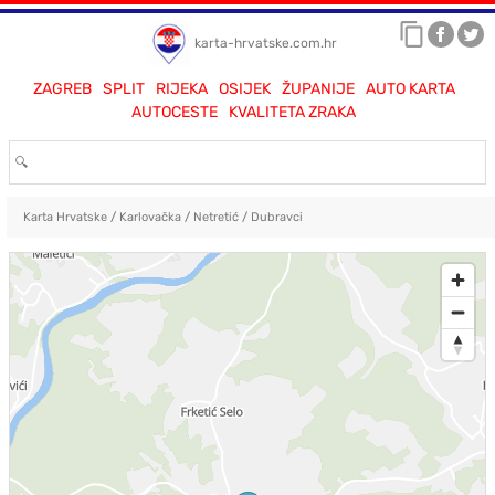
karta-hrvatske.com.hr
ZAGREB
SPLIT
RIJEKA
OSIJEK
ŽUPANIJE
AUTO KARTA
AUTOCESTE
KVALITETA ZRAKA
Karta Hrvatske
/
Karlovačka
/
Netretić
/
Dubravci