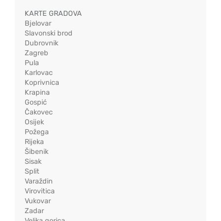
KARTE GRADOVA
Bjelovar
Slavonski brod
Dubrovnik
Zagreb
Pula
Karlovac
Koprivnica
Krapina
Gospić
Čakovec
Osijek
Požega
Rijeka
Šibenik
Sisak
Split
Varaždin
Virovitica
Vukovar
Zadar
Velika gorica