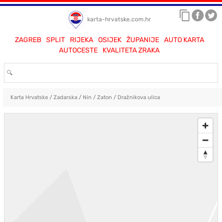
karta-hrvatske.com.hr
ZAGREB
SPLIT
RIJEKA
OSIJEK
ŽUPANIJE
AUTO KARTA
AUTOCESTE
KVALITETA ZRAKA
Karta Hrvatske
/
Zadarska
/
Nin
/
Zaton
/
Dražnikova ulica