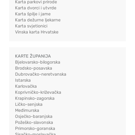
Karta parkovi prirode
Karta dvorci i utvrde
Karta špilje i jame
Karta dežurne ljekarne
Karta svjetionici
Vinska karta Hrvatske
KARTE ŽUPANIJA
Bjelovarsko-bilogorska
Brodsko-posavska
Dubrovačko-neretvanska
Istarska
Karlovačka
Koprivničko-križevačka
Krapinsko-zagorska
Ličko-senjska
Međimurska
Osječko-baranjska
Požeško-slavonska
Primorsko-goranska
Sisačko-moslavačka