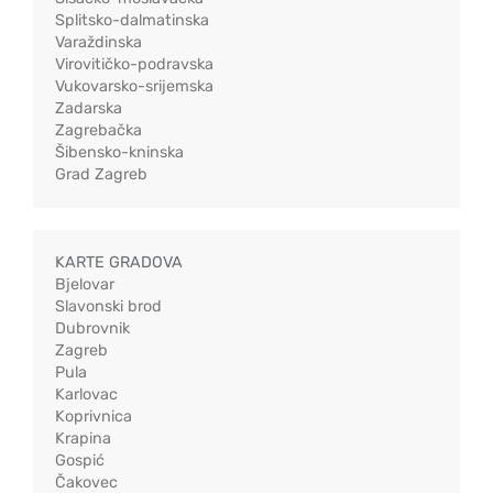
Splitsko-dalmatinska
Varaždinska
Virovitičko-podravska
Vukovarsko-srijemska
Zadarska
Zagrebačka
Šibensko-kninska
Grad Zagreb
KARTE GRADOVA
Bjelovar
Slavonski brod
Dubrovnik
Zagreb
Pula
Karlovac
Koprivnica
Krapina
Gospić
Čakovec