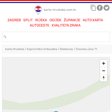
karta-hrvatske.com.hr
ZAGREB
SPLIT
RIJEKA
OSIJEK
ŽUPANIJE
AUTO KARTA
AUTOCESTE
KVALITETA ZRAKA
Karta Hrvatske
/
Koprivničko-križevačka
/
Đelekovec
/
Dravska ulica 71