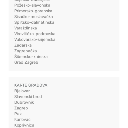
Požeško-slavonska
Primorsko-goranska
Sisačko-moslavačka
Splitsko-dalmatinska
Varaždinska
Virovitičko-podravska
Vukovarsko-srijemska
Zadarska
Zagrebačka
Šibensko-kninska
Grad Zagreb
KARTE GRADOVA
Bjelovar
Slavonski brod
Dubrovnik
Zagreb
Pula
Karlovac
Koprivnica