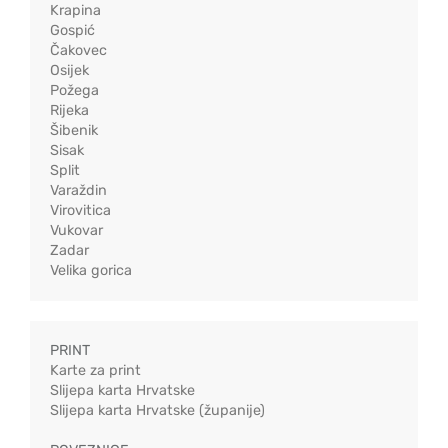
Krapina
Gospić
Čakovec
Osijek
Požega
Rijeka
Šibenik
Sisak
Split
Varaždin
Virovitica
Vukovar
Zadar
Velika gorica
PRINT
Karte za print
Slijepa karta Hrvatske
Slijepa karta Hrvatske (županije)