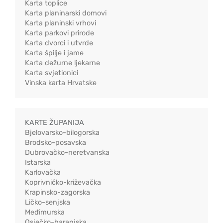
Karta toplice
Karta planinarski domovi
Karta planinski vrhovi
Karta parkovi prirode
Karta dvorci i utvrde
Karta špilje i jame
Karta dežurne ljekarne
Karta svjetionici
Vinska karta Hrvatske
KARTE ŽUPANIJA
Bjelovarsko-bilogorska
Brodsko-posavska
Dubrovačko-neretvanska
Istarska
Karlovačka
Koprivničko-križevačka
Krapinsko-zagorska
Ličko-senjska
Međimurska
Osječko-baranjska