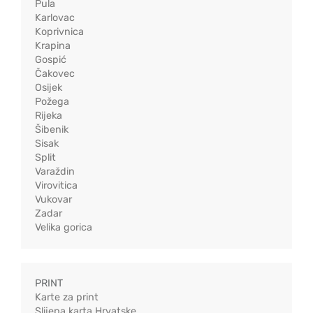
Pula
Karlovac
Koprivnica
Krapina
Gospić
Čakovec
Osijek
Požega
Rijeka
Šibenik
Sisak
Split
Varaždin
Virovitica
Vukovar
Zadar
Velika gorica
PRINT
Karte za print
Slijepa karta Hrvatske