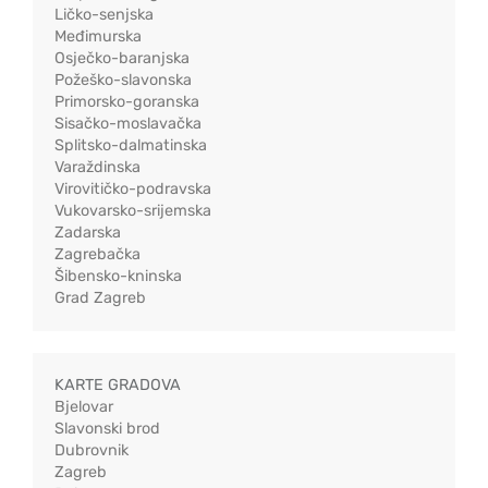
Ličko-senjska
Međimurska
Osječko-baranjska
Požeško-slavonska
Primorsko-goranska
Sisačko-moslavačka
Splitsko-dalmatinska
Varaždinska
Virovitičko-podravska
Vukovarsko-srijemska
Zadarska
Zagrebačka
Šibensko-kninska
Grad Zagreb
KARTE GRADOVA
Bjelovar
Slavonski brod
Dubrovnik
Zagreb