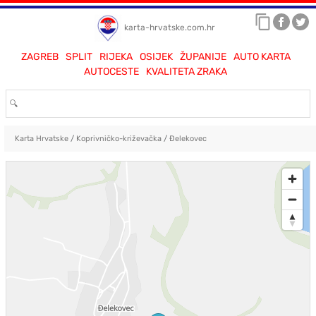
karta-hrvatske.com.hr
ZAGREB
SPLIT
RIJEKA
OSIJEK
ŽUPANIJE
AUTO KARTA
AUTOCESTE
KVALITETA ZRAKA
Karta Hrvatske
/
Koprivničko-križevačka
/
Đelekovec