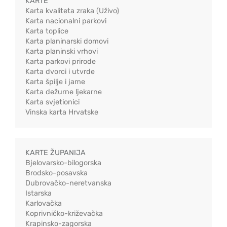
KARTE
Karta kvaliteta zraka (Uživo)
Karta nacionalni parkovi
Karta toplice
Karta planinarski domovi
Karta planinski vrhovi
Karta parkovi prirode
Karta dvorci i utvrde
Karta špilje i jame
Karta dežurne ljekarne
Karta svjetionici
Vinska karta Hrvatske
KARTE ŽUPANIJA
Bjelovarsko-bilogorska
Brodsko-posavska
Dubrovačko-neretvanska
Istarska
Karlovačka
Koprivničko-križevačka
Krapinsko-zagorska