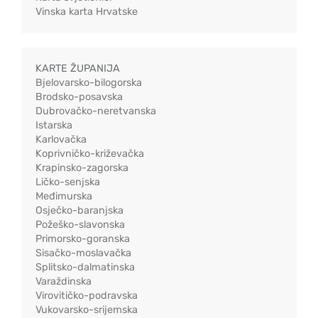
Vinska karta Hrvatske
KARTE ŽUPANIJA
Bjelovarsko-bilogorska
Brodsko-posavska
Dubrovačko-neretvanska
Istarska
Karlovačka
Koprivničko-križevačka
Krapinsko-zagorska
Ličko-senjska
Međimurska
Osječko-baranjska
Požeško-slavonska
Primorsko-goranska
Sisačko-moslavačka
Splitsko-dalmatinska
Varaždinska
Virovitičko-podravska
Vukovarsko-srijemska