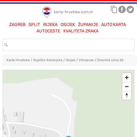
karta-hrvatske.com.hr
ZAGREB
SPLIT
RIJEKA
OSIJEK
ŽUPANIJE
AUTO KARTA
AUTOCESTE
KVALITETA ZRAKA
Karta Hrvatske
/
Osječko-baranjska
/
Osijek
/
Višnjevac
/
Dravska ulica 26