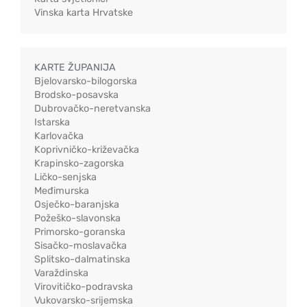
Vinska karta Hrvatske
KARTE ŽUPANIJA
Bjelovarsko-bilogorska
Brodsko-posavska
Dubrovačko-neretvanska
Istarska
Karlovačka
Koprivničko-križevačka
Krapinsko-zagorska
Ličko-senjska
Međimurska
Osječko-baranjska
Požeško-slavonska
Primorsko-goranska
Sisačko-moslavačka
Splitsko-dalmatinska
Varaždinska
Virovitičko-podravska
Vukovarsko-srijemska