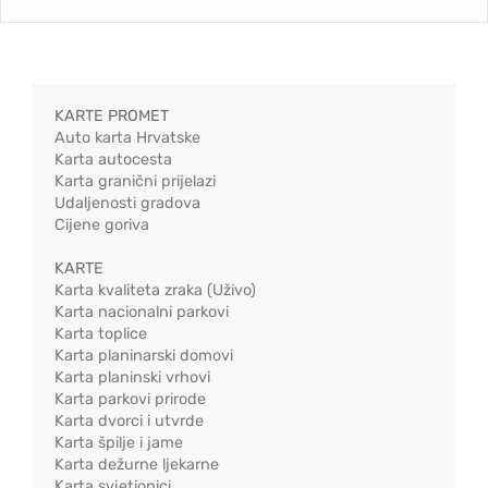
KARTE PROMET
Auto karta Hrvatske
Karta autocesta
Karta granični prijelazi
Udaljenosti gradova
Cijene goriva
KARTE
Karta kvaliteta zraka (Uživo)
Karta nacionalni parkovi
Karta toplice
Karta planinarski domovi
Karta planinski vrhovi
Karta parkovi prirode
Karta dvorci i utvrde
Karta špilje i jame
Karta dežurne ljekarne
Karta svjetionici