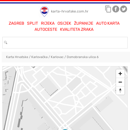
karta-hrvatske.com.hr
ZAGREB
SPLIT
RIJEKA
OSIJEK
ŽUPANIJE
AUTO KARTA
AUTOCESTE
KVALITETA ZRAKA
Karta Hrvatske
/
Karlovačka
/
Karlovac
/
Domobranska ulica 6