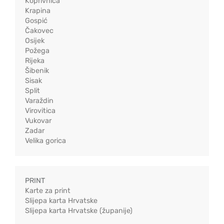
Koprivnica
Krapina
Gospić
Čakovec
Osijek
Požega
Rijeka
Šibenik
Sisak
Split
Varaždin
Virovitica
Vukovar
Zadar
Velika gorica
PRINT
Karte za print
Slijepa karta Hrvatske
Slijepa karta Hrvatske (županije)