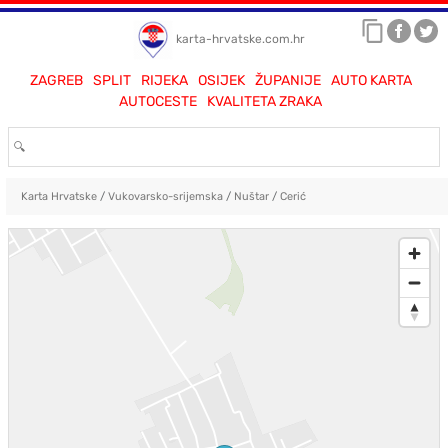
karta-hrvatske.com.hr
ZAGREB
SPLIT
RIJEKA
OSIJEK
ŽUPANIJE
AUTO KARTA
AUTOCESTE
KVALITETA ZRAKA
Karta Hrvatske
/
Vukovarsko-srijemska
/
Nuštar
/
Cerić