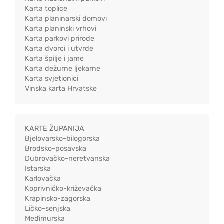
Karta toplice
Karta planinarski domovi
Karta planinski vrhovi
Karta parkovi prirode
Karta dvorci i utvrde
Karta špilje i jame
Karta dežurne ljekarne
Karta svjetionici
Vinska karta Hrvatske
KARTE ŽUPANIJA
Bjelovarsko-bilogorska
Brodsko-posavska
Dubrovačko-neretvanska
Istarska
Karlovačka
Koprivničko-križevačka
Krapinsko-zagorska
Ličko-senjska
Međimurska