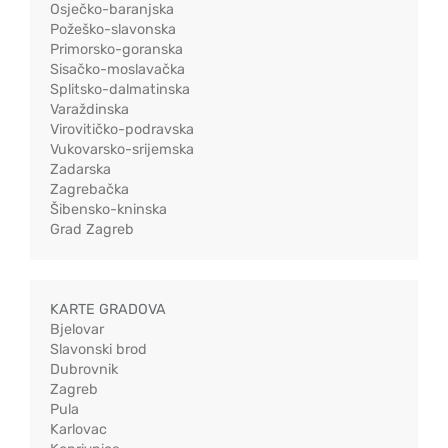
Osječko-baranjska
Požeško-slavonska
Primorsko-goranska
Sisačko-moslavačka
Splitsko-dalmatinska
Varaždinska
Virovitičko-podravska
Vukovarsko-srijemska
Zadarska
Zagrebačka
Šibensko-kninska
Grad Zagreb
KARTE GRADOVA
Bjelovar
Slavonski brod
Dubrovnik
Zagreb
Pula
Karlovac