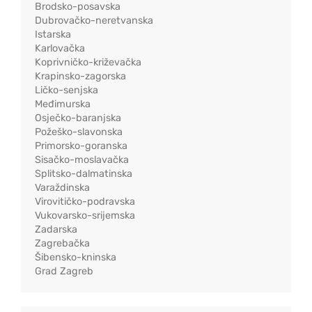
Brodsko-posavska
Dubrovačko-neretvanska
Istarska
Karlovačka
Koprivničko-križevačka
Krapinsko-zagorska
Ličko-senjska
Međimurska
Osječko-baranjska
Požeško-slavonska
Primorsko-goranska
Sisačko-moslavačka
Splitsko-dalmatinska
Varaždinska
Virovitičko-podravska
Vukovarsko-srijemska
Zadarska
Zagrebačka
Šibensko-kninska
Grad Zagreb