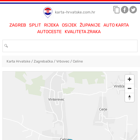
karta-hrvatske.com.hr
ZAGREB
SPLIT
RIJEKA
OSIJEK
ŽUPANIJE
AUTO KARTA
AUTOCESTE
KVALITETA ZRAKA
Karta Hrvatske
/
Zagrebačka
/
Vrbovec
/
Celine