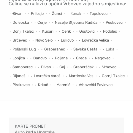
Celine se nalazi u općini Vrbovec zajedno s mjestima:
Đivan
Prilesje
Žunci
Konak
Topolovec
Dulepska
Cerje
Naselje Stjepana Radića
Peskovec
Donji Tkalec
Kućari
Cerik
Gostović
Podolec
Brčevec
Novo Selo
Lukovo
Lovrečka Velika
Poljanski Lug
Graberanec
Savska Cesta
Luka
Lonjica
Banovo
Poljana
Greda
Negovec
Samoborec
Đivan
Gaj
Graberšćak
Vrhovec
Dijaneš
Lovrečka Varoš
Martinska Ves
Gornji Tkalec
Pirakovec
Krkač
Marenić
Vrbovečki Pavlovec
KARTE PROMET
Auto karta Hrvatske