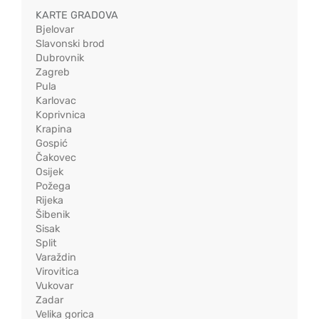
KARTE GRADOVA
Bjelovar
Slavonski brod
Dubrovnik
Zagreb
Pula
Karlovac
Koprivnica
Krapina
Gospić
Čakovec
Osijek
Požega
Rijeka
Šibenik
Sisak
Split
Varaždin
Virovitica
Vukovar
Zadar
Velika gorica