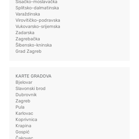
Sisačko-moslavačka
Splitsko-dalmatinska
Varaždinska
Virovitičko-podravska
Vukovarsko-srijemska
Zadarska
Zagrebačka
Šibensko-kninska
Grad Zagreb
KARTE GRADOVA
Bjelovar
Slavonski brod
Dubrovnik
Zagreb
Pula
Karlovac
Koprivnica
Krapina
Gospić
Čakovec