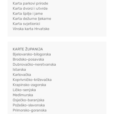
Karta parkovi prirode
Karta dvorci i utvrde
Karta špilje i jame
Karta dežurne ljekarne
Karta svjetionici
Vinska karta Hrvatske
KARTE ŽUPANIJA
Bjelovarsko-bilogorska
Brodsko-posavska
Dubrovačko-neretvanska
Istarska
Karlovačka
Koprivničko-križevačka
Krapinsko-zagorska
Ličko-senjska
Međimurska
Osječko-baranjska
Požeško-slavonska
Primorsko-goranska