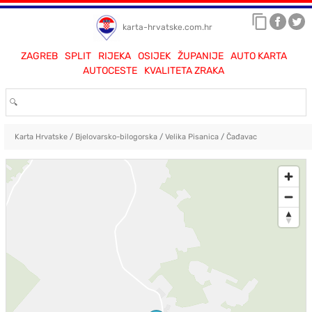
karta-hrvatske.com.hr
ZAGREB
SPLIT
RIJEKA
OSIJEK
ŽUPANIJE
AUTO KARTA
AUTOCESTE
KVALITETA ZRAKA
Karta Hrvatske
/
Bjelovarsko-bilogorska
/
Velika Pisanica
/
Čađavac