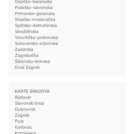
Osječko-baranjska
Požeško-slavonska
Primorsko-goranska
Sisačko-moslavačka
Splitsko-dalmatinska
Varaždinska
Virovitičko-podravska
Vukovarsko-srijemska
Zadarska
Zagrebačka
Šibensko-kninska
Grad Zagreb
KARTE GRADOVA
Bjelovar
Slavonski brod
Dubrovnik
Zagreb
Pula
Karlovac
Koprivnica