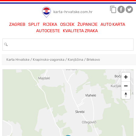
karta-hrvatske.com.hr
ZAGREB
SPLIT
RIJEKA
OSIJEK
ŽUPANIJE
AUTO KARTA
AUTOCESTE
KVALITETA ZRAKA
Karta Hrvatske
/
Krapinsko-zagorska
/
Konjščina
/
Brlekovo