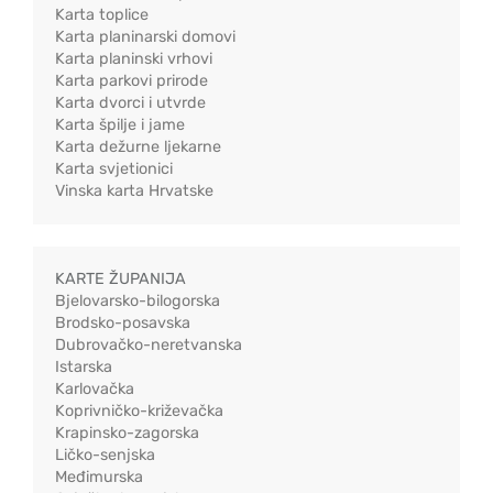
Karta toplice
Karta planinarski domovi
Karta planinski vrhovi
Karta parkovi prirode
Karta dvorci i utvrde
Karta špilje i jame
Karta dežurne ljekarne
Karta svjetionici
Vinska karta Hrvatske
KARTE ŽUPANIJA
Bjelovarsko-bilogorska
Brodsko-posavska
Dubrovačko-neretvanska
Istarska
Karlovačka
Koprivničko-križevačka
Krapinsko-zagorska
Ličko-senjska
Međimurska