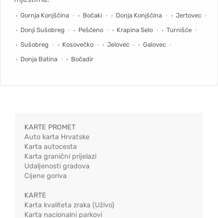
Gornja Konjščina
Bočaki
Donja Konjščina
Jertovec
Donji Sušobreg
Pešćeno
Krapina Selo
Turnišće
Sušobreg
Kosovečko
Jelovec
Galovec
Donja Batina
Bočadir
KARTE PROMET
Auto karta Hrvatske
Karta autocesta
Karta granični prijelazi
Udaljenosti gradova
Cijene goriva
KARTE
Karta kvaliteta zraka (Uživo)
Karta nacionalni parkovi