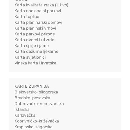
Karta kvaliteta zraka (Uživo)
Karta nacionalni parkovi
Karta toplice
Karta planinarski domovi
Karta planinski vrhovi
Karta parkovi prirode
Karta dvorci i utvrde
Karta špilje i jame
Karta dežurne ljekarne
Karta svjetionici
Vinska karta Hrvatske
KARTE ŽUPANIJA
Bjelovarsko-bilogorska
Brodsko-posavska
Dubrovačko-neretvanska
Istarska
Karlovačka
Koprivničko-križevačka
Krapinsko-zagorska