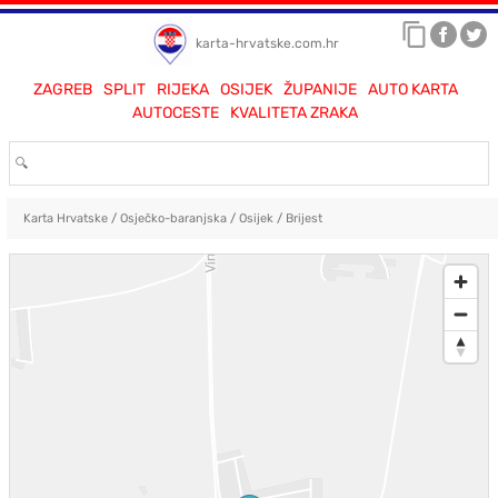
karta-hrvatske.com.hr
ZAGREB
SPLIT
RIJEKA
OSIJEK
ŽUPANIJE
AUTO KARTA
AUTOCESTE
KVALITETA ZRAKA
Karta Hrvatske
/
Osječko-baranjska
/
Osijek
/
Brijest