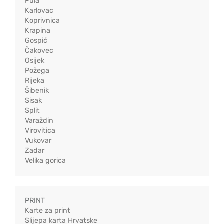
Pula
Karlovac
Koprivnica
Krapina
Gospić
Čakovec
Osijek
Požega
Rijeka
Šibenik
Sisak
Split
Varaždin
Virovitica
Vukovar
Zadar
Velika gorica
PRINT
Karte za print
Slijepa karta Hrvatske