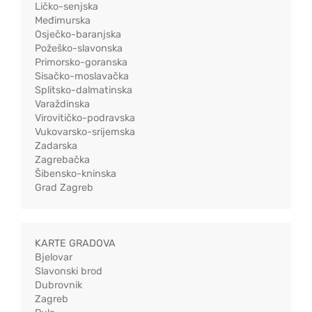
Ličko-senjska
Međimurska
Osječko-baranjska
Požeško-slavonska
Primorsko-goranska
Sisačko-moslavačka
Splitsko-dalmatinska
Varaždinska
Virovitičko-podravska
Vukovarsko-srijemska
Zadarska
Zagrebačka
Šibensko-kninska
Grad Zagreb
KARTE GRADOVA
Bjelovar
Slavonski brod
Dubrovnik
Zagreb