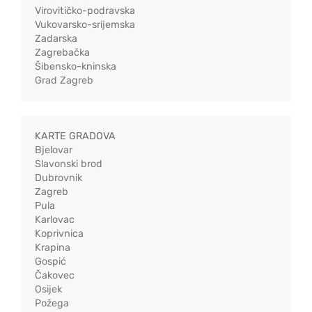
Virovitičko-podravska
Vukovarsko-srijemska
Zadarska
Zagrebačka
Šibensko-kninska
Grad Zagreb
KARTE GRADOVA
Bjelovar
Slavonski brod
Dubrovnik
Zagreb
Pula
Karlovac
Koprivnica
Krapina
Gospić
Čakovec
Osijek
Požega