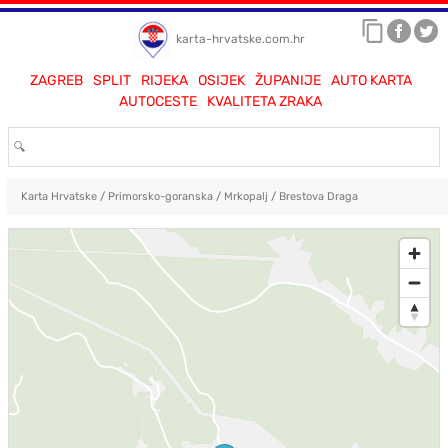
karta-hrvatske.com.hr
ZAGREB
SPLIT
RIJEKA
OSIJEK
ŽUPANIJE
AUTO KARTA
AUTOCESTE
KVALITETA ZRAKA
Karta Hrvatske
/
Primorsko-goranska
/
Mrkopalj
/
Brestova Draga