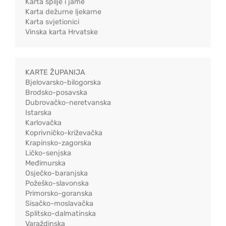
Karta špilje i jame
Karta dežurne ljekarne
Karta svjetionici
Vinska karta Hrvatske
KARTE ŽUPANIJA
Bjelovarsko-bilogorska
Brodsko-posavska
Dubrovačko-neretvanska
Istarska
Karlovačka
Koprivničko-križevačka
Krapinsko-zagorska
Ličko-senjska
Međimurska
Osječko-baranjska
Požeško-slavonska
Primorsko-goranska
Sisačko-moslavačka
Splitsko-dalmatinska
Varaždinska