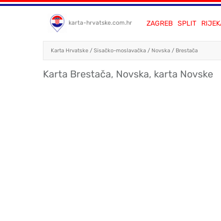
ZAGREB
SPLIT
RIJEK
karta-hrvatske.com.hr
Karta Hrvatske
/
Sisačko-moslavačka
/
Novska
/
Brestača
Karta Brestača, Novska, karta Novske