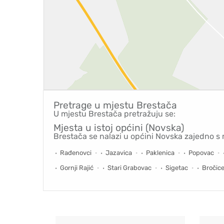
Pretrage u mjestu
Brestača
U mjestu Brestača pretražuju se:
Mjesta u istoj općini (Novska)
Brestača se nalazi u općini Novska zajedno s 
Rađenovci
Jazavica
Paklenica
Popovac
Gornji Rajić
Stari Grabovac
Sigetac
Bročic