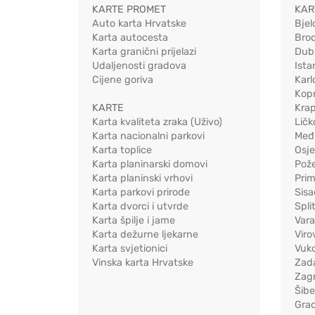
KARTE PROMET
KAR
Auto karta Hrvatske
Bjel
Karta autocesta
Bro
Karta granični prijelazi
Dub
Udaljenosti gradova
Ista
Cijene goriva
Karl
Kopr
KARTE
Kra
Karta kvaliteta zraka (Uživo)
Ličk
Karta nacionalni parkovi
Međ
Karta toplice
Osj
Karta planinarski domovi
Pož
Karta planinski vrhovi
Pri
Karta parkovi prirode
Sis
Karta dvorci i utvrde
Spli
Karta špilje i jame
Vara
Karta dežurne ljekarne
Viro
Karta svjetionici
Vuko
Vinska karta Hrvatske
Zad
Zag
Šib
Gra