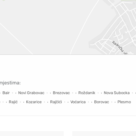
mjestima:
Bair
Novi Grabovac
Brezovac
Roždanik
Nova Subocka
e
Rajić
Kozarice
Rajčići
Voćarica
Borovac
Plesmo