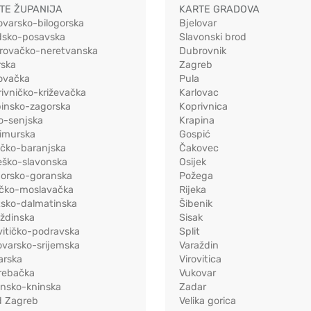
TE ŽUPANIJA
KARTE GRADOVA
ovarsko-bilogorska
Bjelovar
dsko-posavska
Slavonski brod
rovačko-neretvanska
Dubrovnik
rska
Zagreb
ovačka
Pula
ivničko-križevačka
Karlovac
pinsko-zagorska
Koprivnica
o-senjska
Krapina
imurska
Gospić
ečko-baranjska
Čakovec
eško-slavonska
Osijek
morsko-goranska
Požega
ačko-moslavačka
Rijeka
tsko-dalmatinska
Šibenik
ždinska
Sisak
vitičko-podravska
Split
varsko-srijemska
Varaždin
arska
Virovitica
rebačka
Vukovar
ensko-kninska
Zadar
d Zagreb
Velika gorica